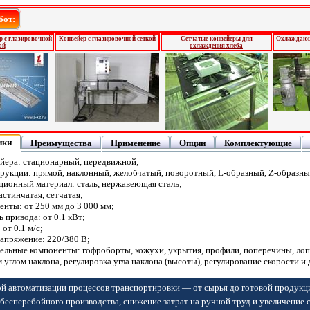
бот:
 с глазировочной
Конвейер с глазировочной сеткой
Сетчатые конвейеры для
Охлаждающи
ой
охлаждения хлеба
ики
Преимущества
Применение
Опции
Комплектующие
ейера: стационарный, передвижной;
рукции: прямой, наклонный, желобчатый, поворотный, L-образный, Z-образны
ционный материал: сталь, нержавеющая сталь;
астинчатая, сетчатая;
нты: от 250 мм до 3 000 мм;
привода: от 0.1 кВт;
 от 0.1 м/с;
апряжение: 220/380 В;
льные компоненты: гофроборты, кожухи, укрытия, профили, поперечины, лопат
углом наклона, регулировка угла наклона (высоты), регулирование скорости и
й автоматизации процессов транспортировки — от сырья до готовой продукц
бесперебойного производства, снижение затрат на ручной труд и увеличение 