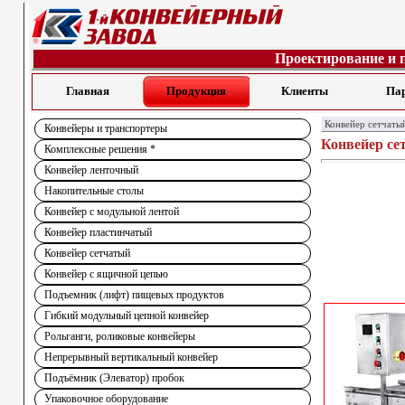
Проектирование и 
Главная
Продукция
Клиенты
Па
Конвейер сетчаты
Конвейеры и транспортеры
Конвейер се
Комплексные решения *
Конвейер ленточный
Накопительные столы
Конвейер с модульной лентой
Конвейер пластинчатый
Конвейер сетчатый
Конвейер с ящичной цепью
Подъемник (лифт) пищевых продуктов
Гибкий модульный цепной конвейер
Рольганги, роликовые конвейеры
Непрерывный вертикальный конвейер
Подъёмник (Элеватор) пробок
Упаковочное оборудование