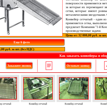
поверхности применяется мет
за которые их перемещают зв
сетки, которые имеют ровн
металлическими звездочками. 
Конвейер сетчатый - один из
применяется сетка, выполненн
предлагает Компания "1-й Ко
производственные задачи.
Цена от: 32 000,00 руб. за шт
Еще 6 фото
,00 руб. за шт. (без НДС)
Как заказать конвейеры и обо
Закажите звонок
Оставьте заявку
ер сетчатый
Конвейер сетчатый
Конвейер сетчатый
Конвей