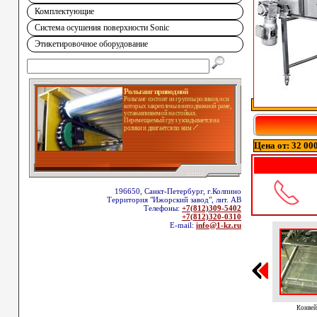
Комплектующие
Система осушения поверхности Sonic
Этикетировочное оборудование
Рольганг приводной
Рольганг состоит из группы роликов, оси
которых закреплены в неподвижной раме,
устанавливаемой на стойках.
Перемещаемый груз укладывается на
ролики и двигается по ним
Цена от: 32 000
196650, Санкт-Петербург, г.Колпино
Территория "Ижорский завод", лит. АВ
Телефоны:
+7(812)309-5402
+7(812)320-0310
E-mail:
info@1-kz.ru
Конвей