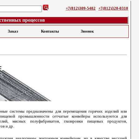
+7(812)309-5402
+7(812)320-0310
ственных процессов
Заказ
Контакты
Звонок
рные системы предназначены для перемещения горячих изделий или
пищевой промышленности сетчатые конвейеры используются для
лий, мясных полуфабрикатов, глазировки пищевых продуктов,
ов и др.
трукции аналогичны ленточным конвейерам, но в качестве несущей