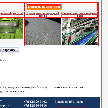
Примеры комплексов:
е конвейеры с сеткой
Транспортеры для кондитерской
Система автоматики конвейерных
фабрики
линий
Подробнее
й и др.
ки, входные и выходные бункера, столики, склизы, участки с
 другие механизмы;
ии.
+7(812)309-5402
E-mail:
info@1-kz.ru
скорости
+7(812)320-0310