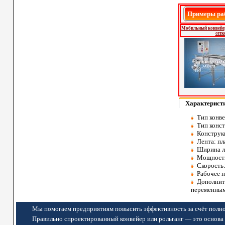
Примеры ра
Мобильный конвейер
сетк
Характерист
Тип конв
Тип конст
Конструк
Лента: пл
Ширина ле
Мощность 
Скорость:
Рабочее н
Дополните
переменным 
Мы помогаем предприятиям повысить эффективность за счёт полно
Правильно спроектированный конвейер или рольганг — это основа 