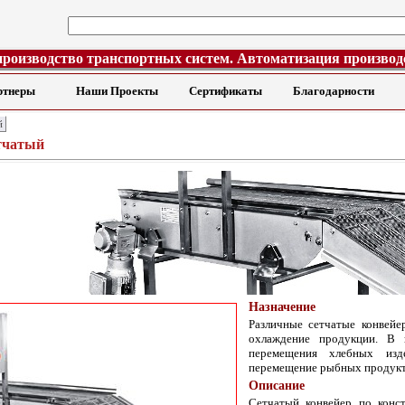
производство транспортных систем. Автоматизация производ
ртнеры
Наши Проекты
Сертификаты
Благодарности
й
тчатый
Назначение
Различные сетчатые конвейе
охлаждение продукции. В 
перемещения хлебных изде
перемещение рыбных продукт
Описание
Сетчатый конвейер по конс