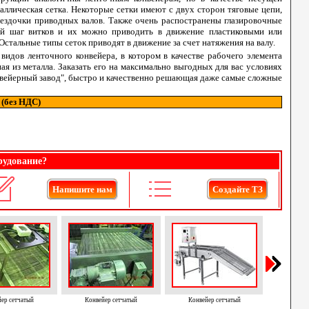
аллическая сетка. Некоторые сетки имеют с двух сторон тяговые цепи,
ездочки приводных валов. Также очень распостранены глазировочные
ый шаг витков и их можно приводить в движение пластиковыми или
Остальные типы сеток приводят в движение за счет натяжения на валу.
 видов ленточного конвейера, в котором в качестве рабочего элемента
ая из металла. Заказать его на максимально выгодных для вас условиях
нвейерный завод", быстро и качественно решающая даже самые сложные
. (без НДС)
рудование?
Напишите нам
Создайте ТЗ
ер сетчатый
Конвейер сетчатый
Конвейер сетчатый
Конве