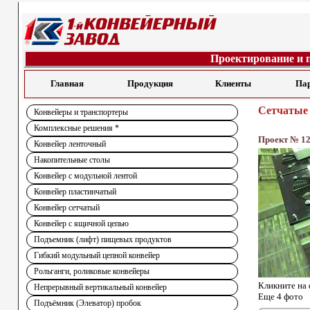
Проектирование и 
Главная
Продукция
Клиенты
Па
Сетчатые 
Конвейеры и транспортеры
Комплексные решения *
Проект № 1
Конвейер ленточный
Накопительные столы
Конвейер с модульной лентой
Конвейер пластинчатый
Конвейер сетчатый
Конвейер с ящичной цепью
Подъемник (лифт) пищевых продуктов
Гибкий модульный цепной конвейер
Рольганги, роликовые конвейеры
Кликните на 
Непрерывный вертикальный конвейер
Еще 4 фото
Подъёмник (Элеватор) пробок