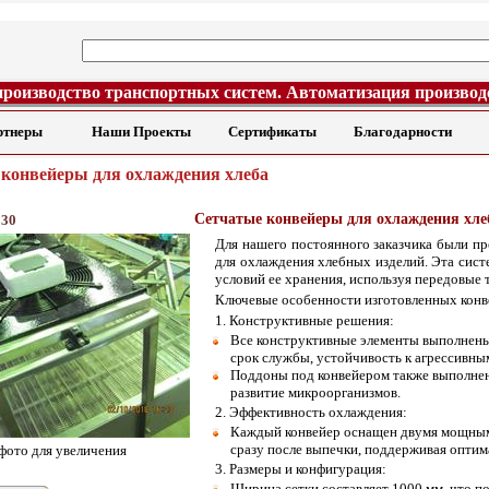
производство транспортных систем. Автоматизация производ
ртнеры
Наши Проекты
Сертификаты
Благодарности
конвейеры для охлаждения хлеба
Сетчатые конвейеры для охлаждения хле
230
Для нашего постоянного заказчика были п
для охлаждения хлебных изделий. Эта сист
условий ее хранения, используя передовые 
Ключевые особенности изготовленных конв
1. Конструктивные решения:
Все конструктивные элементы выполнены
срок службы, устойчивость к агрессивным
Поддоны под конвейером также выполнен
развитие микроорганизмов.
2. Эффективность охлаждения:
Каждый конвейер оснащен двумя мощным
сразу после выпечки, поддерживая оптима
фото для увеличения
3. Размеры и конфигурация:
Ширина сетки составляет 1000 мм, что п