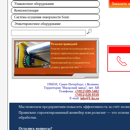
Заказать 
Упаковочное оборудование
Комплектующие
Система осушения поверхности Sonic
Этикетировочное оборудование
Рольганг приводной
Рольганг состоит из группы роликов, оси
которых закреплены в неподвижной раме,
устанавливаемой на стойках.
Перемещаемый груз укладывается на
ролики и двигается по ним
196650, Санкт-Петербург, г.Колпино
Территория "Ижорский завод", лит. АВ
Телефоны:
+7(812)309-5402
+7(812)320-0310
E-mail:
info@1-kz.ru
Мы помогаем предприятиям повысить эффективность за счёт полно
Правильно спроектированный конвейер или рольганг — это основа 
обработки.
Остались вопросы?