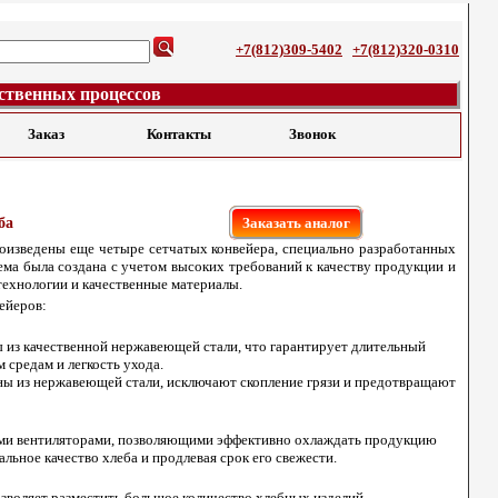
+7(812)309-5402
+7(812)320-0310
ственных процессов
Заказ
Контакты
Звонок
ба
Заказать аналог
роизведены еще четыре сетчатых конвейера, специально разработанных
ема была создана с учетом высоких требований к качеству продукции и
технологии и качественные материалы.
ейеров:
 из качественной нержавеющей стали, что гарантирует длительный
 средам и легкость ухода.
ы из нержавеющей стали, исключают скопление грязи и предотвращают
и вентиляторами, позволяющими эффективно охлаждать продукцию
льное качество хлеба и продлевая срок его свежести.
озволяет разместить большое количество хлебных изделий