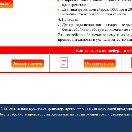
аналог
одновременно.
Два типа длины конвейеров: 1000 мм и 2
зависимости от потребностей клиента.
4. Приводы:
Для привода использованы надежные дви
бесперебойную работу и минимальные эн
Эти конвейеры обеспечат вашему заказчику
производительность и улучшив качество вы
Как заказать конвейеры и об
Закажите звонок
Оставьте заявку
й автоматизации процессов транспортировки — от сырья до готовой продукц
бесперебойного производства, снижение затрат на ручной труд и увеличение 