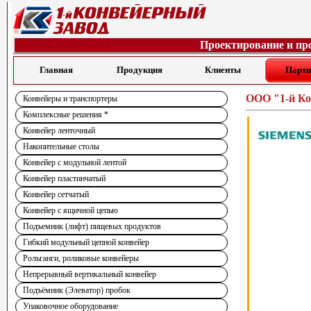
Проектирование и пр
Главная
Продукция
Клиенты
Парт
ООО "1-й Ко
Конвейеры и транспортеры
Комплексные решения *
Конвейер ленточный
Накопительные столы
Конвейер с модульной лентой
Конвейер пластинчатый
Конвейер сетчатый
Конвейер с ящичной цепью
Подъемник (лифт) пищевых продуктов
Гибкий модульный цепной конвейер
Рольганги, роликовые конвейеры
Непрерывный вертикальный конвейер
Подъёмник (Элеватор) пробок
Упаковочное оборудование