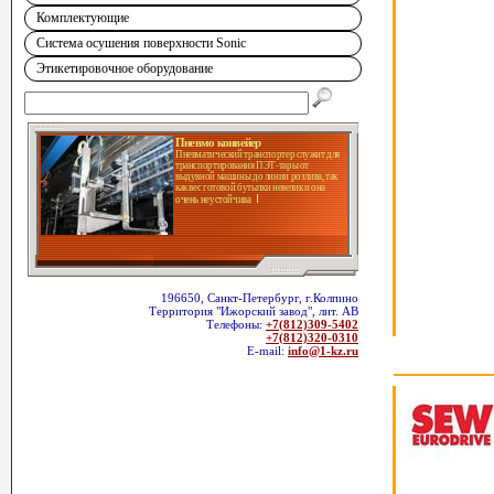
Комплектующие
Система осушения поверхности Sonic
Этикетировочное оборудование
Пневмо конвейер
Пневматический транспортер служит для
транспортирования ПЭТ-тары от
выдувной машины до линии розлива, так
как вес готовой бутылки невелик и она
очень неустойчива
196650, Санкт-Петербург, г.Колпино
Территория "Ижорский завод", лит. АВ
Телефоны:
+7(812)309-5402
+7(812)320-0310
E-mail:
info@1-kz.ru