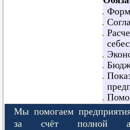
Форм
Согла
Расче
себес
Экон
Бюдже
Показ
пред
Помощ
Мы помогаем предприятия
за счёт полной авт