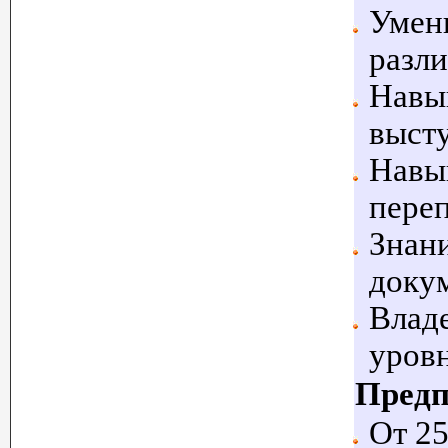
Умени
разл
Навы
выст
Навы
пере
Знан
доку
Владе
уровн
Предп
От 25