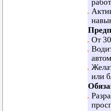
рабо
Акти
навык
Предп
От 30
Водит
автом
Желат
или 
Обяза
Разра
просп