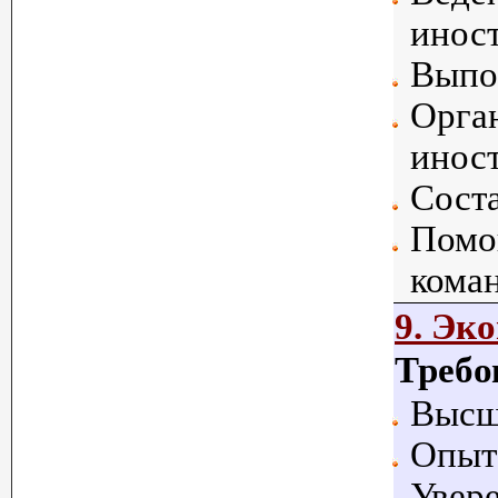
иност
Выпо
Орган
инос
Сост
Помощ
кома
9. Эк
Требо
Высш
Опыт 
Увере