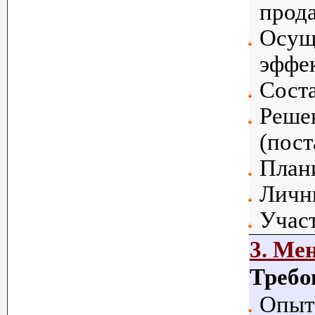
прод
Осущ
эффе
Сост
Реше
(пос
Плани
Личн
Участ
3. Ме
Требо
Опыт 