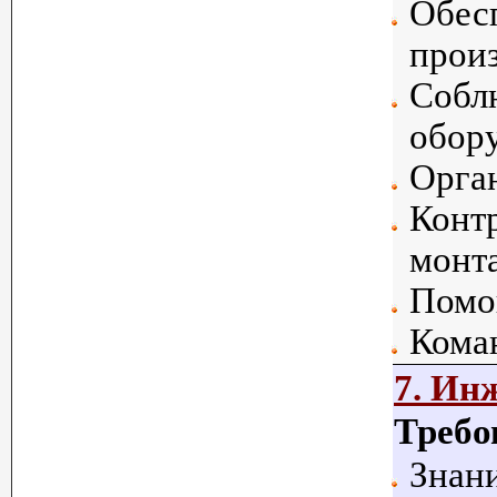
Обес
произ
Собл
обор
Орган
Контр
монта
Помо
Кома
7. Ин
Требо
Знани