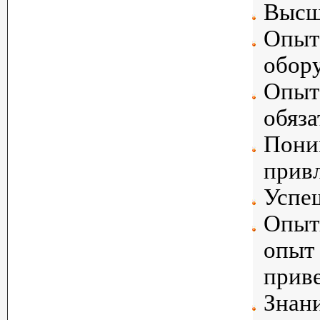
Высш
Опыт 
обору
Опыт
обяза
Поним
привл
Успе
Опытн
опыт 
приве
Знани