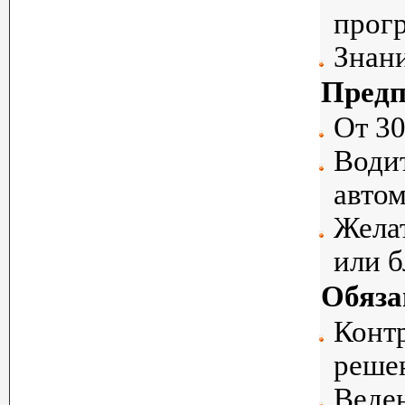
прогр
Знан
Предп
От 30
Водит
автом
Желат
или 
Обяза
Конт
реше
Веден