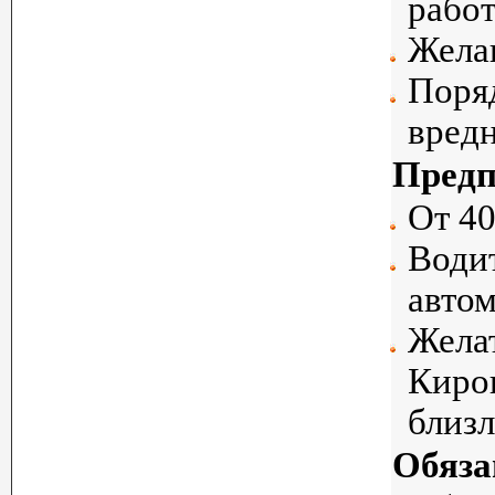
работ
Желан
Поряд
вред
Предп
От 40
Водит
автом
Жела
Киров
близ
Обяза