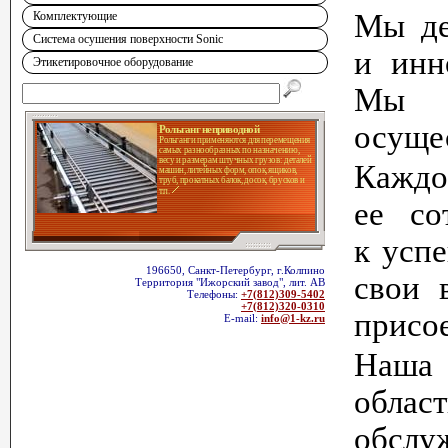
Мы де
Комплектующие
Система осушения поверхности Sonic
и инн
Этикетировочное оборудование
Мы о
осуще
Рольганг неприводной
Рольганги применяются для перемещения
самых разнообразных по назначению,
весу и размерам штучных грузов: деталей
Кажд
машин, литейных форм, опок, ящиков,
труб, прокатных балок, досок, брусков и
т.п.
ее со
к усп
196650, Санкт-Петербург, г.Колпино
свои 
Территория "Ижорский завод", лит. АВ
Телефоны:
+7(812)309-5402
+7(812)320-0310
присо
E-mail:
info@1-kz.ru
Наша 
облас
обслу