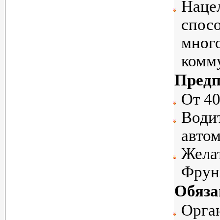
Нацел
спосо
много
комм
Предп
От 40
Водит
автом
Жела
Фрун
Обяза
Орган