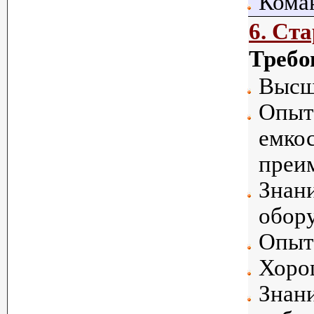
Кома
6. Ст
Требо
Высш
Опыт 
емко
преи
Знани
обор
Опыт 
Хоро
Знани