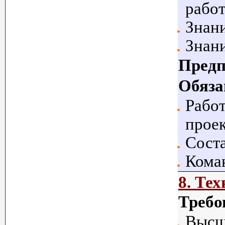
работ
Знани
Знан
Предп
Обяза
Работ
проек
Сост
Коман
8. Те
Требо
Высш