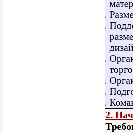
мате
Разм
Подд
разм
дизай
Орга
торг
Орган
Подго
Кома
2. На
Требо