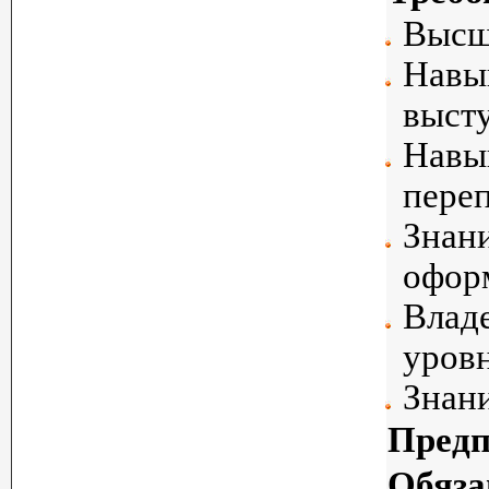
Высше
Навы
выст
Навы
переп
Знан
оформ
Владе
уровн
Знани
Предп
Обяза