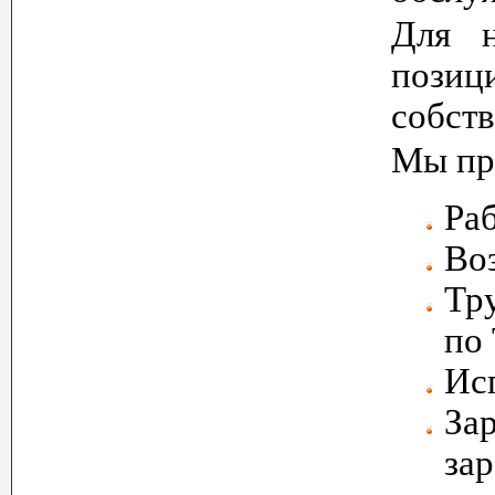
Для н
позиц
собств
Мы пр
Ра
Во
Тр
по
Ис
Зар
за