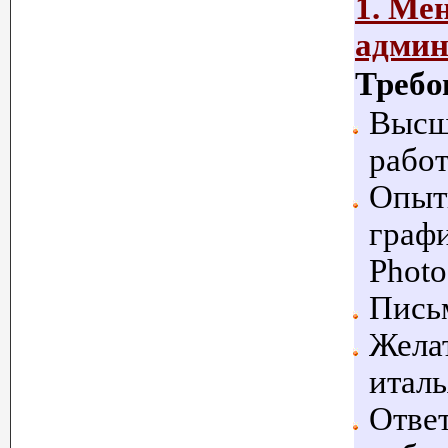
1. Ме
админ
Требо
Высше
работ
Опытн
графи
Photo
Письм
Желат
италь
Ответ