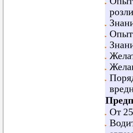
Опыт 
розли
Знани
Опыт 
Знани
Желат
Желан
Поряд
вред
Предп
От 25
Водит