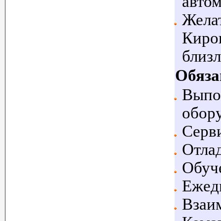
автом
Жела
Киров
близ
Обяза
Выпо
обору
Серви
Отлад
Обуче
Ежед
Взаи