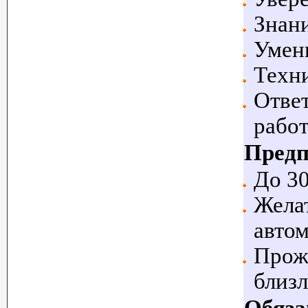
Знан
Умен
Техни
Ответ
работ
Предп
До 30
Желат
автом
Прожи
близ
Обяза