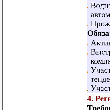
Водит
автом
Прож
Обяза
Акти
Выст
комп
Участ
тенде
Участ
4. Ре
Требо