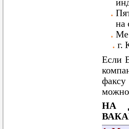
ин
Пя
на 
Ме
г.
Если 
компа
факс
можно
НА 
ВАКА