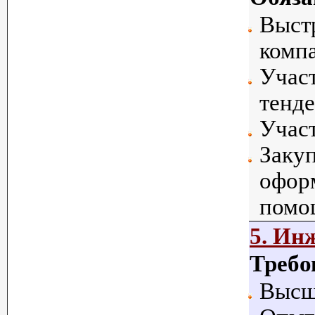
Выст
комп
Участ
тенде
Участ
Закуп
оформ
помо
5. Ин
Требо
Высш