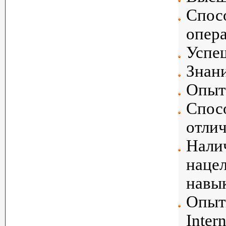
Спос
опер
Успе
Знани
Опыт
Спос
отлич
Налич
нацел
навы
Опыт
Inter