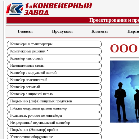
Проектирование и пр
Главная
Продукция
Клиенты
Парт
ООО 
Конвейеры и транспортеры
Комплексные решения *
Конвейер ленточный
Накопительные столы
Конвейер с модульной лентой
Конвейер пластинчатый
Конвейер сетчатый
Конвейер с ящичной цепью
Подъемник (лифт) пищевых продуктов
Гибкий модульный цепной конвейер
Рольганги, роликовые конвейеры
Непрерывный вертикальный конвейер
Подъёмник (Элеватор) пробок
Упаковочное оборудование