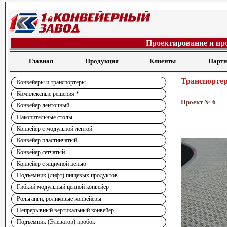
Проектирование и пр
Главная
Продукция
Клиенты
Парт
Транспорте
Конвейеры и транспортеры
Комплексные решения *
Проект № 6
Конвейер ленточный
Накопительные столы
Конвейер с модульной лентой
Конвейер пластинчатый
Конвейер сетчатый
Конвейер с ящичной цепью
Подъемник (лифт) пищевых продуктов
Гибкий модульный цепной конвейер
Рольганги, роликовые конвейеры
Непрерывный вертикальный конвейер
Подъёмник (Элеватор) пробок