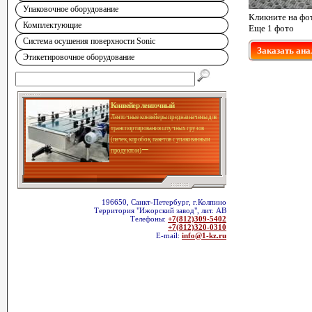
Упаковочное оборудование
Кликните на фо
Комплектующие
Еще 1 фото
Система осушения поверхности Sonic
Заказать ана
Этикетировочное оборудование
Конвейер ленточный
Ленточные конвейеры предназначены для
транспортирования штучных грузов
(пачек, коробок, пакетов с упакованным
продуктом)
196650, Санкт-Петербург, г.Колпино
Территория "Ижорский завод", лит. АВ
Телефоны:
+7(812)309-5402
+7(812)320-0310
E-mail:
info@1-kz.ru