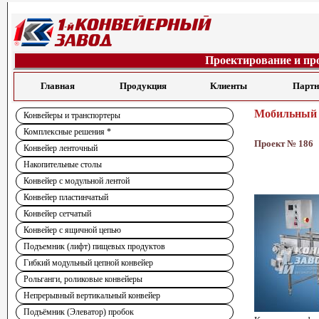
Проектирование и пр
Главная
Продукция
Клиенты
Парт
Мобильный к
Конвейеры и транспортеры
Комплексные решения *
Проект № 186
Конвейер ленточный
Накопительные столы
Конвейер с модульной лентой
Конвейер пластинчатый
Конвейер сетчатый
Конвейер с ящичной цепью
Подъемник (лифт) пищевых продуктов
Гибкий модульный цепной конвейер
Рольганги, роликовые конвейеры
Непрерывный вертикальный конвейер
Подъёмник (Элеватор) пробок