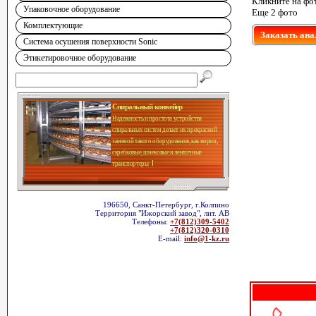
Кликните на фо
Упаковочное оборудование
Еще 2 фото
Комплектующие
Заказать ана
Система осушения поверхности Sonic
Этикетировочное оборудование
Спиральный конвейер
Надежность и простота устройства
спиральных систем делает их прекрасной
заменой такого оборудования, как нории,
скребковые, шнековые и ленточные
транспортеры
196650, Санкт-Петербург, г.Колпино
Территория "Ижорский завод", лит. АВ
Телефоны:
+7(812)309-5402
+7(812)320-0310
E-mail:
info@1-kz.ru