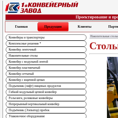
Проектирование и пр
Главная
Продукция
Клиенты
Парт
Накопительные столы
Конвейеры и транспортеры
Столы
Комплексные решения *
Конвейер ленточный
Накопительные столы
Конвейер с модульной лентой
Конвейер пластинчатый
Конвейер сетчатый
Конвейер с ящичной цепью
Подъемник (лифт) пищевых продуктов
Гибкий модульный цепной конвейер
Рольганги, роликовые конвейеры
Непрерывный вертикальный конвейер
Подъёмник (Элеватор) пробок
Упаковочное оборудование