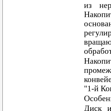
из не
Накопи
основа
регули
вращаю
обработ
Накоп
промеж
конвей
"1-й Ко
Особен
Диск и