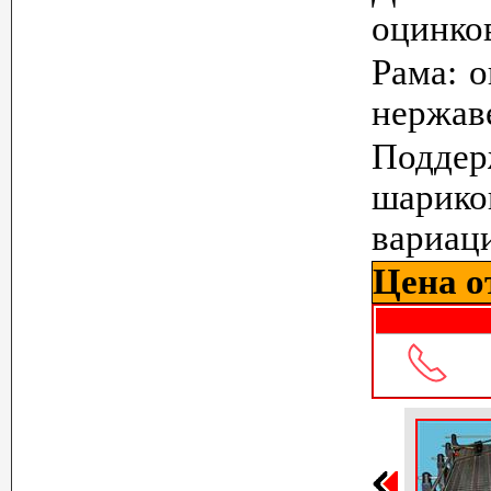
оцинков
Рама: 
нержав
Поддер
шарико
вариаци
Цена от