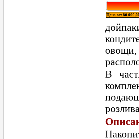
Цена от: 80 000,00
дойпак
кондит
овощи,
располо
В част
компле
подающ
розлива
Описа
Накопи