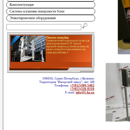
Комплектующие
Система осушения поверхности Sonic
Этикетировочное оборудование
Пневмо конвейер
Пневматический транспортер служит для
транспортирования ПЭТ-тары от
выдувной машины до линии розлива, так
как вес готовой бутылки невелик и она
очень неустойчива
196650, Санкт-Петербург, г.Колпино
Территория "Ижорский завод", лит. АВ
Телефоны:
+7(812)309-5402
+7(812)320-0310
E-mail:
info@1-kz.ru