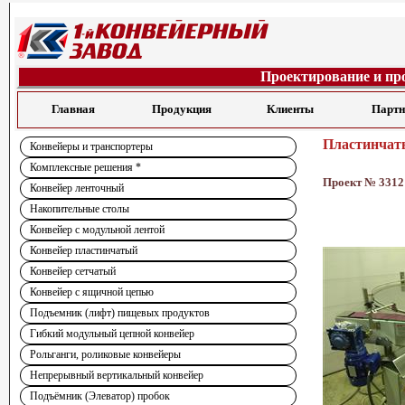
Проектирование и пр
Главная
Продукция
Клиенты
Парт
Пластинчат
Конвейеры и транспортеры
Комплексные решения *
Проект № 3312
Конвейер ленточный
Накопительные столы
Конвейер с модульной лентой
Конвейер пластинчатый
Конвейер сетчатый
Конвейер с ящичной цепью
Подъемник (лифт) пищевых продуктов
Гибкий модульный цепной конвейер
Рольганги, роликовые конвейеры
Непрерывный вертикальный конвейер
Подъёмник (Элеватор) пробок