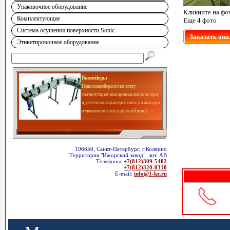
Упаковочное оборудование
Кликните на фо
Комплектующие
Еще 4 фото
Система осушения поверхности Sonic
Заказать ана
Этикетировочное оборудование
Конвейеры
Наши конвейеры по качеству
соответствуют импортным аналогам при
идентичных характеристиках, но выгодно
отличаются от них разумной ценой.
196650, Санкт-Петербург, г.Колпино
Территория "Ижорский завод", лит. АВ
Телефоны:
+7(812)309-5402
+7(812)320-0310
E-mail:
info@1-kz.ru