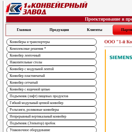
Проектирование и пр
Главная
Продукция
Клиенты
Парт
ООО "1-й Ко
Конвейеры и транспортеры
Комплексные решения *
Конвейер ленточный
Накопительные столы
Конвейер с модульной лентой
Конвейер пластинчатый
Конвейер сетчатый
Конвейер с ящичной цепью
Подъемник (лифт) пищевых продуктов
Гибкий модульный цепной конвейер
Рольганги, роликовые конвейеры
Непрерывный вертикальный конвейер
Подъёмник (Элеватор) пробок
Упаковочное оборудование