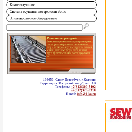
Комплектующие
Система осушения поверхности Sonic
Этикетировочное оборудование
Рольганг неприводной
Рольганги применяются для перемещения
самых разнообразных по назначению,
весу и размерам штучных грузов: деталей
машин, литейных форм, опок, ящиков,
труб, прокатных балок, досок, брусков и
т.п.
196650, Санкт-Петербург, г.Колпино
Территория "Ижорский завод", лит. АВ
Телефоны:
+7(812)309-5402
+7(812)320-0310
E-mail:
info@1-kz.ru