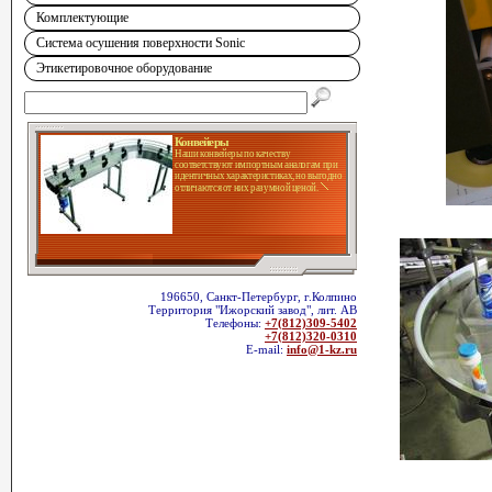
Комплектующие
Система осушения поверхности Sonic
Этикетировочное оборудование
Конвейеры
Наши конвейеры по качеству
соответствуют импортным аналогам при
идентичных характеристиках, но выгодно
отличаются от них разумной ценой.
196650, Санкт-Петербург, г.Колпино
Территория "Ижорский завод", лит. АВ
Телефоны:
+7(812)309-5402
+7(812)320-0310
E-mail:
info@1-kz.ru