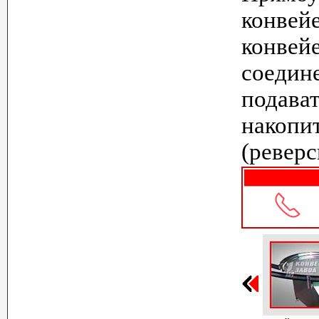
конвей
конвей
соедин
подава
накопи
(ревер