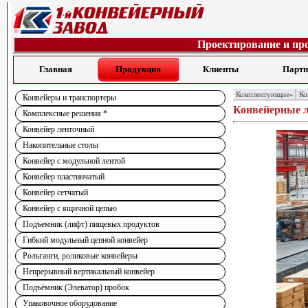
Проектирование и пр
Главная
Продукция
Клиенты
Парт
Комплектующие»
Ко
Конвейеры и транспортеры
Конвейерные 
Комплексные решения *
Конвейер ленточный
Накопительные столы
Конвейер с модульной лентой
Конвейер пластинчатый
Конвейер сетчатый
Конвейер с ящичной цепью
Подъемник (лифт) пищевых продуктов
Гибкий модульный цепной конвейер
Рольганги, роликовые конвейеры
Непрерывный вертикальный конвейер
Подъёмник (Элеватор) пробок
Упаковочное оборудование