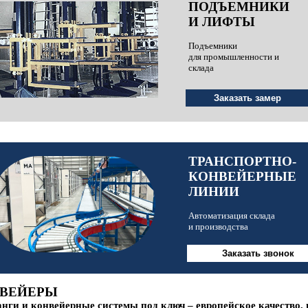
ПОДЪЕМНИКИ
И ЛИФТЫ
Подъемники
для промышленности и
склада
ТРАНСПОРТНО-
КОНВЕЙЕРНЫЕ
ЛИНИИ
Автоматизация склада
и производства
ВЕЙЕРЫ
анги и конвейерные системы под ключ – европейское качество, 