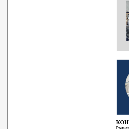
КОН
Рольг