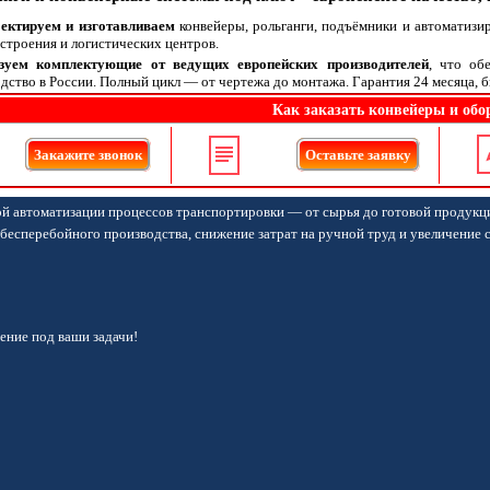
оектируем и изготавливаем
конвейеры, рольганги, подъёмники и автоматизи
троения и логистических центров.
зуем комплектующие от ведущих европейских производителей
, что об
дство в России. Полный цикл — от чертежа до монтажа. Гарантия 24 месяца, б
Как заказать конвейеры и обо
Закажите звонок
Оставьте заявку
й автоматизации процессов транспортировки — от сырья до готовой продукц
бесперебойного производства, снижение затрат на ручной труд и увеличение 
ние под ваши задачи!