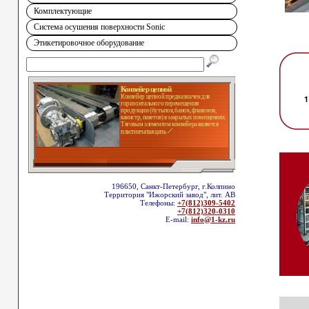
Комплектующие
Система осушения поверхности Sonic
Этикетировочное оборудование
Конвейер цепной
Конвейер цепной предназначен для
горизонтального перемещения
продукции (бутылок, банок, флаконов,
канистр, пакетов) в закрытых помещениях.
Тяговым элементом конвейера является
пластинчатая цепь
196650, Санкт-Петербург, г.Колпино
Территория "Ижорский завод", лит. АВ
Телефоны:
+7(812)309-5402
+7(812)320-0310
E-mail:
info@1-kz.ru