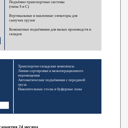
Подъёмно-транспортные системы
(типы S и C)
Вертикальные и наклонные элеваторы для
сыпучих грузов
Компактные подъёмники для малых производств и
складов
Транспортно-складские комплексы
Линии сортировки и межоперационного
перемещения
Автоматические подъёмники с передачей
груза
Накопительные столы и буферные зоны
гарантия 24 месяца