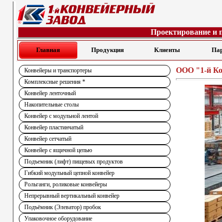
Проектирование и 
Главная
Продукция
Клиенты
Па
ООО "1-й Ко
Конвейеры и транспортеры
Комплексные решения *
Конвейер ленточный
Накопительные столы
Конвейер с модульной лентой
Конвейер пластинчатый
Конвейер сетчатый
Конвейер с ящичной цепью
Подъемник (лифт) пищевых продуктов
Гибкий модульный цепной конвейер
Рольганги, роликовые конвейеры
Непрерывный вертикальный конвейер
Подъёмник (Элеватор) пробок
Упаковочное оборудование