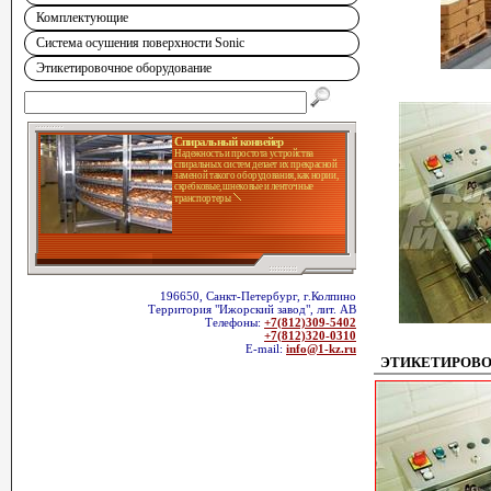
Комплектующие
Система осушения поверхности Sonic
Этикетировочное оборудование
Спиральный конвейер
Надежность и простота устройства
спиральных систем делает их прекрасной
заменой такого оборудования, как нории,
скребковые, шнековые и ленточные
транспортеры
196650, Санкт-Петербург, г.Колпино
Территория "Ижорский завод", лит. АВ
Телефоны:
+7(812)309-5402
+7(812)320-0310
E-mail:
info@1-kz.ru
ЭТИКЕТИРОВО