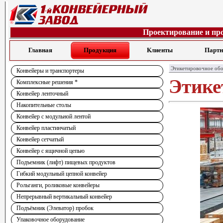
Проектирование и пр
Главная
Продукция
Клиенты
Парт
Этикетировочное об
Конвейеры и транспортеры
Этике
Комплексные решения *
Конвейер ленточный
Накопительные столы
Конвейер с модульной лентой
Конвейер пластинчатый
Конвейер сетчатый
Конвейер с ящичной цепью
Подъемник (лифт) пищевых продуктов
Гибкий модульный цепной конвейер
Рольганги, роликовые конвейеры
Непрерывный вертикальный конвейер
Подъёмник (Элеватор) пробок
Упаковочное оборудование