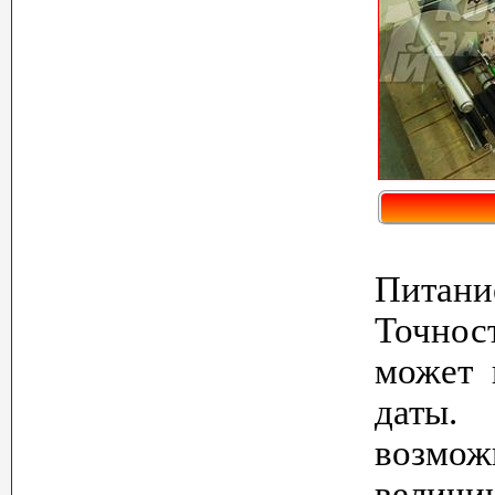
Питани
Точнос
может 
даты.
возмож
величин