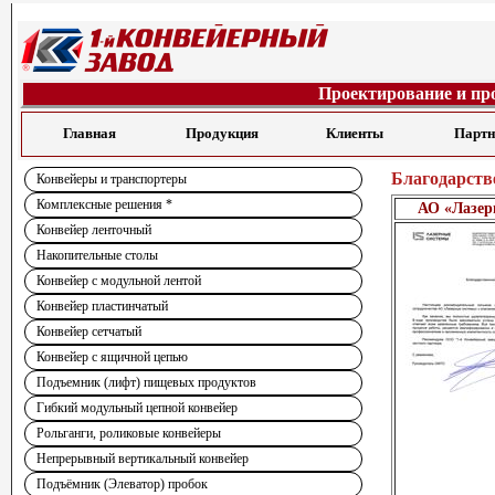
Проектирование и пр
Главная
Продукция
Клиенты
Парт
Благодарств
Конвейеры и транспортеры
Комплексные решения *
АО «Лазер
Конвейер ленточный
Накопительные столы
Конвейер с модульной лентой
Конвейер пластинчатый
Конвейер сетчатый
Конвейер с ящичной цепью
Подъемник (лифт) пищевых продуктов
Гибкий модульный цепной конвейер
Рольганги, роликовые конвейеры
Непрерывный вертикальный конвейер
Подъёмник (Элеватор) пробок