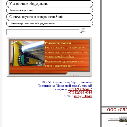
Упаковочное оборудование
Комплектующие
Система осушения поверхности Sonic
Этикетировочное оборудование
Рольганг приводной
Рольганг состоит из группы роликов, оси
которых закреплены в неподвижной раме,
устанавливаемой на стойках.
Перемещаемый груз укладывается на
ролики и двигается по ним
196650, Санкт-Петербург, г.Колпино
Территория "Ижорский завод", лит. АВ
Телефоны:
+7(812)309-5402
+7(812)320-0310
E-mail:
info@1-kz.ru
ООО «СЛ