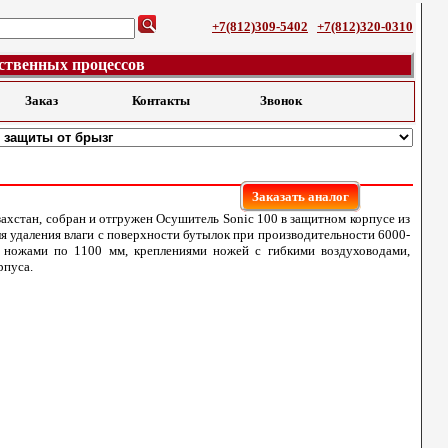
+7(812)309-5402
+7(812)320-0310
ственных процессов
Заказ
Контакты
Звонок
Заказать аналог
захстан, собран и отгружен Осушитель Sonic 100 в защитном корпусе из
я удаления влаги с поверхности бутылок при производительности 6000-
2 ножами по 1100 мм, креплениями ножей с гибкими воздуховодами,
рпуса.