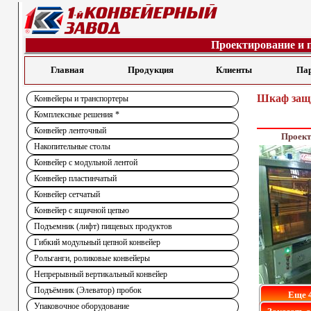
Проектирование и 
Главная
Продукция
Клиенты
Па
Шкаф защ
Конвейеры и транспортеры
Комплексные решения *
Конвейер ленточный
Проект
Накопительные столы
Конвейер с модульной лентой
Конвейер пластинчатый
Конвейер сетчатый
Конвейер с ящичной цепью
Подъемник (лифт) пищевых продуктов
Гибкий модульный цепной конвейер
Рольганги, роликовые конвейеры
Непрерывный вертикальный конвейер
Подъёмник (Элеватор) пробок
Еще 
Упаковочное оборудование