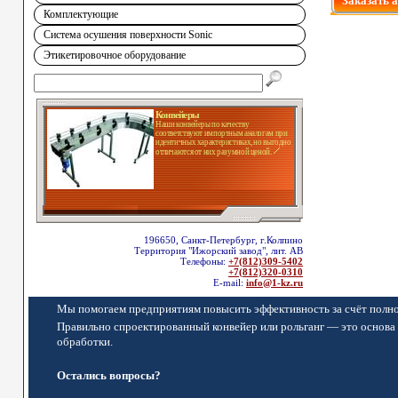
Заказать 
Комплектующие
Система осушения поверхности Sonic
Этикетировочное оборудование
Конвейеры
Наши конвейеры по качеству
соответствуют импортным аналогам при
идентичных характеристиках, но выгодно
отличаются от них разумной ценой.
196650, Санкт-Петербург, г.Колпино
Территория "Ижорский завод", лит. АВ
Телефоны:
+7(812)309-5402
+7(812)320-0310
E-mail:
info@1-kz.ru
Мы помогаем предприятиям повысить эффективность за счёт полно
Правильно спроектированный конвейер или рольганг — это основа 
обработки.
Остались вопросы?