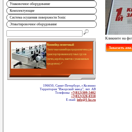
Упаковочное оборудование
Комплектующие
Система осушения поверхности Sonic
Этикетировочное оборудование
Кликните на фо
Конвейер ленточный
Заказать ана
Ленточные конвейеры предназначены для
транспортирования штучных грузов
(пачек, коробок, пакетов с упакованным
продуктом)
196650, Санкт-Петербург, г.Колпино
Территория "Ижорский завод", лит. АВ
Телефоны:
+7(812)309-5402
+7(812)320-0310
E-mail:
info@1-kz.ru