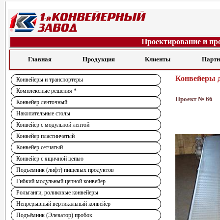
Проектирование и пр
Главная
Продукция
Клиенты
Парт
Конвейеры 
Конвейеры и транспортеры
Комплексные решения *
Проект № 66
Конвейер ленточный
Накопительные столы
Конвейер с модульной лентой
Конвейер пластинчатый
Конвейер сетчатый
Конвейер с ящичной цепью
Подъемник (лифт) пищевых продуктов
Гибкий модульный цепной конвейер
Рольганги, роликовые конвейеры
Непрерывный вертикальный конвейер
Подъёмник (Элеватор) пробок