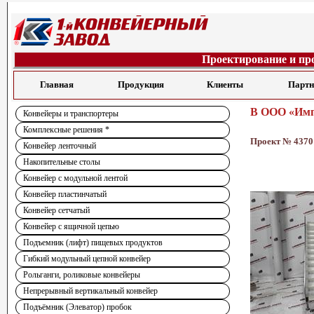
Проектирование и пр
Главная
Продукция
Клиенты
Парт
В ООО «Имп
Конвейеры и транспортеры
Комплексные решения *
Проект № 4370
Конвейер ленточный
Накопительные столы
Конвейер с модульной лентой
Конвейер пластинчатый
Конвейер сетчатый
Конвейер с ящичной цепью
Подъемник (лифт) пищевых продуктов
Гибкий модульный цепной конвейер
Рольганги, роликовые конвейеры
Непрерывный вертикальный конвейер
Подъёмник (Элеватор) пробок