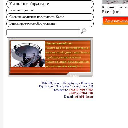
Упаковочное оборудование
Кликните на фо
Комплектующие
Еще 4 фото
Система осушения поверхности Sonic
Заказать ана
Этикетировочное оборудование
Накопительный стол
Накопительные столы предназначены для
накопления необходимого запаса бутылок
(тары) перед упаковкой их в блоки
упаковочной линией. Накопительный стол
работает совместно с конвейером
196650, Санкт-Петербург, г.Колпино
Территория "Ижорский завод", лит. АВ
Телефоны:
+7(812)309-5402
+7(812)320-0310
E-mail:
info@1-kz.ru