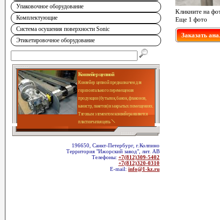
Упаковочное оборудование
Кликните на фо
Комплектующие
Еще 1 фото
Система осушения поверхности Sonic
Заказать ана
Этикетировочное оборудование
Конвейер цепной
Конвейер цепной предназначен для
горизонтального перемещения
продукции (бутылок, банок, флаконов,
канистр, пакетов) в закрытых помещениях.
Тяговым элементом конвейера является
пластинчатая цепь
196650, Санкт-Петербург, г.Колпино
Территория "Ижорский завод", лит. АВ
Телефоны:
+7(812)309-5402
+7(812)320-0310
E-mail:
info@1-kz.ru