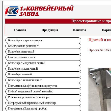
Проектирование и пр
Главная
Продукция
Клиенты
Парт
Прямой и п
Конвейеры и транспортеры
Комплексные решения *
Проект № 3353
Конвейер ленточный
Накопительные столы
Конвейер с модульной лентой
Конвейер пластинчатый
Конвейер сетчатый
Конвейер с ящичной цепью
Подъемник (лифт) пищевых продуктов
Гибкий модульный цепной конвейер
Рольганги, роликовые конвейеры
Непрерывный вертикальный конвейер
Подъёмник (Элеватор) пробок