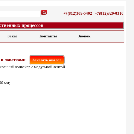
+7(812)309-5402
+7(812)320-0310
ственных процессов
Заказ
Контакты
Звонок
 и лопатками
Заказать аналог
клонный конвейер с модульной лентой.
00 мм;
;