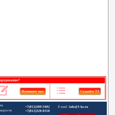
орудование?
Напишите нам
Создайте ТЗ
ии.
+7(812)309-5402
E-mail:
info@1-kz.ru
скорости
+7(812)320-0310