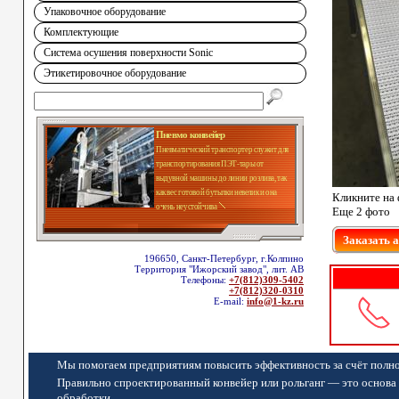
Упаковочное оборудование
Комплектующие
Система осушения поверхности Sonic
Этикетировочное оборудование
Пневмо конвейер
Пневматический транспортер служит для
транспортирования ПЭТ-тары от
выдувной машины до линии розлива, так
как вес готовой бутылки невелик и она
Кликните на 
очень неустойчива
Еще 2 фото
Заказать 
196650, Санкт-Петербург, г.Колпино
Территория "Ижорский завод", лит. АВ
Телефоны:
+7(812)309-5402
+7(812)320-0310
E-mail:
info@1-kz.ru
Мы помогаем предприятиям повысить эффективность за счёт полно
Правильно спроектированный конвейер или рольганг — это основа 
обработки.