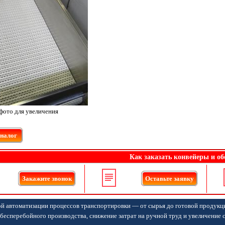
фото для увеличения
аналог
Как заказать конвейеры и об
Закажите звонок
Оставьте заявку
й автоматизации процессов транспортировки — от сырья до готовой продукц
бесперебойного производства, снижение затрат на ручной труд и увеличение 