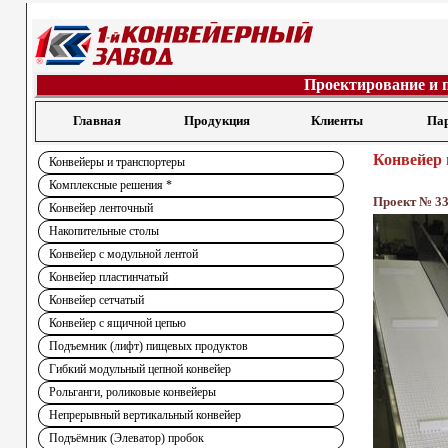
Проектирование и 
Главная
Продукция
Клиенты
Па
Конвейер 
Конвейеры и транспортеры
Комплексные решения *
Проект № 3
Конвейер ленточный
Накопительные столы
Конвейер с модульной лентой
Конвейер пластинчатый
Конвейер сетчатый
Конвейер с ящичной цепью
Подъемник (лифт) пищевых продуктов
Гибкий модульный цепной конвейер
Рольганги, роликовые конвейеры
Непрерывный вертикальный конвейер
Подъёмник (Элеватор) пробок