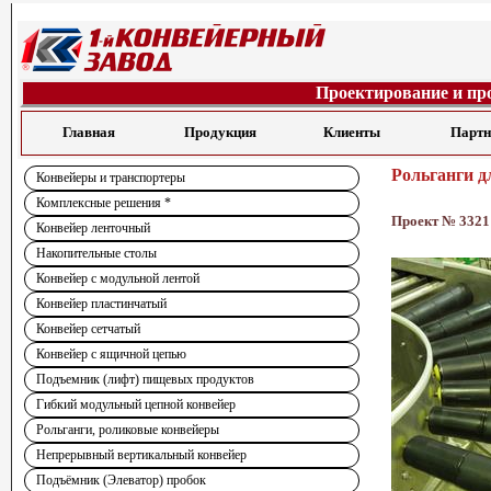
Проектирование и пр
Главная
Продукция
Клиенты
Парт
Рольганги д
Конвейеры и транспортеры
Комплексные решения *
Проект № 3321
Конвейер ленточный
Накопительные столы
Конвейер с модульной лентой
Конвейер пластинчатый
Конвейер сетчатый
Конвейер с ящичной цепью
Подъемник (лифт) пищевых продуктов
Гибкий модульный цепной конвейер
Рольганги, роликовые конвейеры
Непрерывный вертикальный конвейер
Подъёмник (Элеватор) пробок