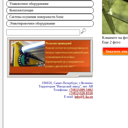
Упаковочное оборудование
Комплектующие
Система осушения поверхности Sonic
Этикетировочное оборудование
Кликните на фо
Еще 2 фото
Рольганг приводной
Рольганг состоит из группы роликов, оси
Заказать ана
которых закреплены в неподвижной раме,
устанавливаемой на стойках.
Перемещаемый груз укладывается на
ролики и двигается по ним
196650, Санкт-Петербург, г.Колпино
Территория "Ижорский завод", лит. АВ
Телефоны:
+7(812)309-5402
+7(812)320-0310
E-mail:
info@1-kz.ru