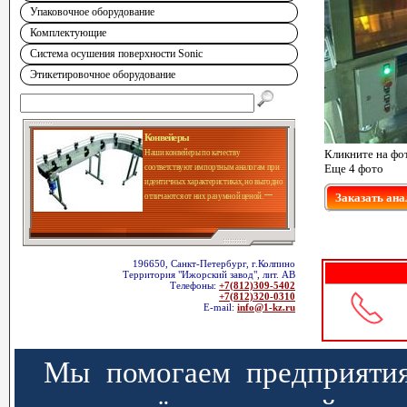
Упаковочное оборудование
Комплектующие
Система осушения поверхности Sonic
Этикетировочное оборудование
Конвейеры
Кликните на фо
Наши конвейеры по качеству
Еще 4 фото
соответствуют импортным аналогам при
идентичных характеристиках, но выгодно
Заказать ана
отличаются от них разумной ценой.
196650, Санкт-Петербург, г.Колпино
Территория "Ижорский завод", лит. АВ
Телефоны:
+7(812)309-5402
+7(812)320-0310
E-mail:
info@1-kz.ru
Мы помогаем предприятия