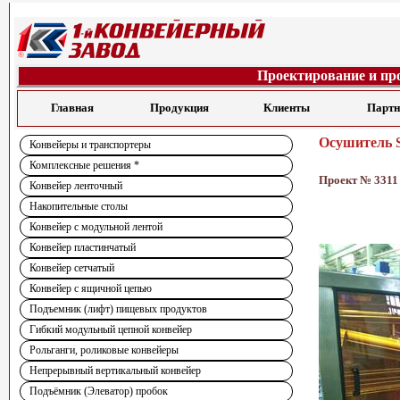
Проектирование и пр
Главная
Продукция
Клиенты
Парт
Осушитель S
Конвейеры и транспортеры
Комплексные решения *
Проект № 3311
Конвейер ленточный
Накопительные столы
Конвейер с модульной лентой
Конвейер пластинчатый
Конвейер сетчатый
Конвейер с ящичной цепью
Подъемник (лифт) пищевых продуктов
Гибкий модульный цепной конвейер
Рольганги, роликовые конвейеры
Непрерывный вертикальный конвейер
Подъёмник (Элеватор) пробок