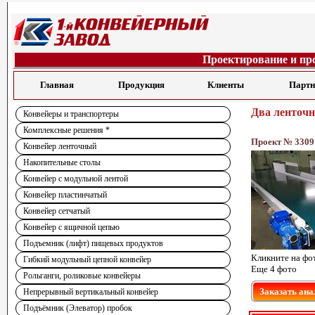
Проектирование и пр
Главная
Продукция
Клиенты
Парт
Два ленточ
Конвейеры и транспортеры
Комплексные решения *
Проект № 3309
Конвейер ленточный
Накопительные столы
Конвейер с модульной лентой
Конвейер пластинчатый
Конвейер сетчатый
Конвейер с ящичной цепью
Подъемник (лифт) пищевых продуктов
Кликните на фо
Гибкий модульный цепной конвейер
Еще 4 фото
Рольганги, роликовые конвейеры
Заказать ана
Непрерывный вертикальный конвейер
Подъёмник (Элеватор) пробок