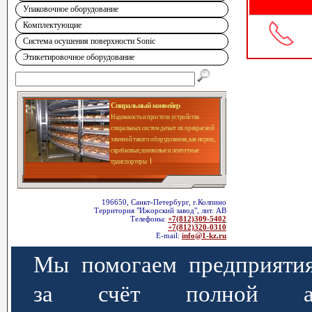
Упаковочное оборудование
Комплектующие
Система осушения поверхности Sonic
Этикетировочное оборудование
Спиральный конвейер
Надежность и простота устройства
спиральных систем делает их прекрасной
заменой такого оборудования, как нории,
скребковые, шнековые и ленточные
транспортеры
196650, Санкт-Петербург, г.Колпино
Территория "Ижорский завод", лит. АВ
Телефоны:
+7(812)309-5402
+7(812)320-0310
E-mail:
info@1-kz.ru
Мы помогаем предприятия
за счёт полной авт