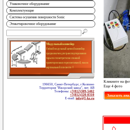
Упаковочное оборудование
Комплектующие
Система осушения поверхности Sonic
Этикетировочное оборудование
Модульный конвейер
Гибкий модульный цепной конвейер
предназначен для транспортирования
тары по геометрически сложной
траектории как в горизонтальной, так и в
вертикальной плоскости
Кликните на фо
196650, Санкт-Петербург, г.Колпино
Еще 4 фото
Территория "Ижорский завод", лит. АВ
Телефоны:
+7(812)309-5402
+7(812)320-0310
Заказать ана
E-mail:
info@1-kz.ru