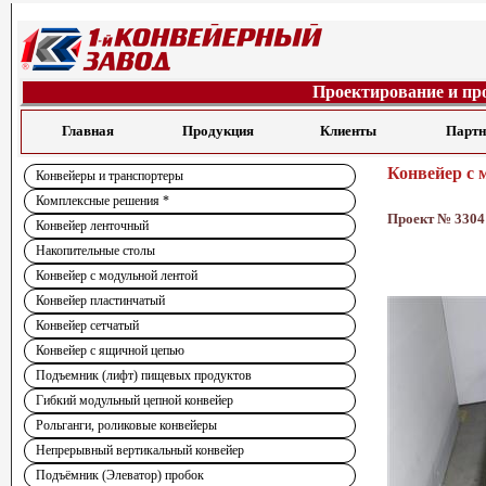
Проектирование и пр
Главная
Продукция
Клиенты
Парт
Конвейер с 
Конвейеры и транспортеры
Комплексные решения *
Проект № 3304
Конвейер ленточный
Накопительные столы
Конвейер с модульной лентой
Конвейер пластинчатый
Конвейер сетчатый
Конвейер с ящичной цепью
Подъемник (лифт) пищевых продуктов
Гибкий модульный цепной конвейер
Рольганги, роликовые конвейеры
Непрерывный вертикальный конвейер
Подъёмник (Элеватор) пробок