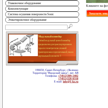
Упаковочное оборудование
Кликните на фо
Комплектующие
Заказать ана
Система осушения поверхности Sonic
Этикетировочное оборудование
Модульный конвейер
Гибкий модульный цепной конвейер
предназначен для транспортирования
тары по геометрически сложной
траектории как в горизонтальной, так и в
вертикальной плоскости
196650, Санкт-Петербург, г.Колпино
Территория "Ижорский завод", лит. АВ
Телефоны:
+7(812)309-5402
+7(812)320-0310
E-mail:
info@1-kz.ru