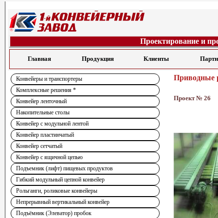
Проектирование и пр
Главная
Продукция
Клиенты
Парт
Приводные р
Конвейеры и транспортеры
Комплексные решения *
Проект № 26
Конвейер ленточный
Накопительные столы
Конвейер с модульной лентой
Конвейер пластинчатый
Конвейер сетчатый
Конвейер с ящичной цепью
Подъемник (лифт) пищевых продуктов
Гибкий модульный цепной конвейер
Рольганги, роликовые конвейеры
Непрерывный вертикальный конвейер
Подъёмник (Элеватор) пробок