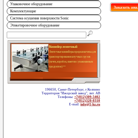
Упаковочное оборудование
Заказать ана
Комплектующие
Система осушения поверхности Sonic
Этикетировочное оборудование
Конвейер ленточный
Ленточные конвейеры предназначены для
транспортирования штучных грузов
(пачек, коробок, пакетов с упакованным
продуктом)
196650, Санкт-Петербург, г.Колпино
Территория "Ижорский завод", лит. АВ
Телефоны:
+7(812)309-5402
+7(812)320-0310
E-mail:
info@1-kz.ru