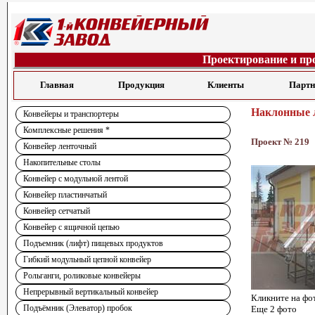
Проектирование и пр
Главная
Продукция
Клиенты
Парт
Наклонные 
Конвейеры и транспортеры
Комплексные решения *
Проект № 219
Конвейер ленточный
Накопительные столы
Конвейер с модульной лентой
Конвейер пластинчатый
Конвейер сетчатый
Конвейер с ящичной цепью
Подъемник (лифт) пищевых продуктов
Гибкий модульный цепной конвейер
Рольганги, роликовые конвейеры
Непрерывный вертикальный конвейер
Кликните на фо
Подъёмник (Элеватор) пробок
Еще 2 фото