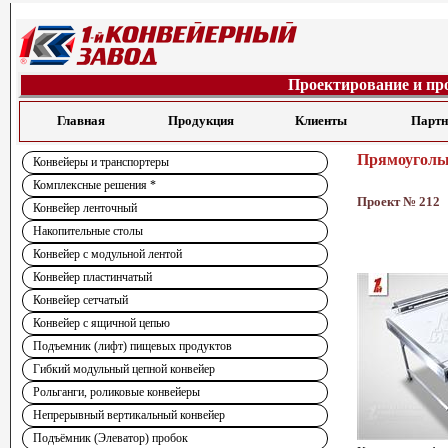
Проектирование и пр
Главная
Продукция
Клиенты
Парт
Прямоугольн
Конвейеры и транспортеры
Комплексные решения *
Проект № 212
Конвейер ленточный
Накопительные столы
Конвейер с модульной лентой
Конвейер пластинчатый
Конвейер сетчатый
Конвейер с ящичной цепью
Подъемник (лифт) пищевых продуктов
Гибкий модульный цепной конвейер
Рольганги, роликовые конвейеры
Непрерывный вертикальный конвейер
Подъёмник (Элеватор) пробок