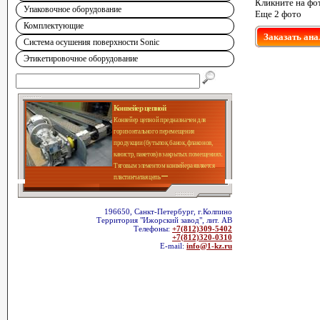
Кликните на фо
Упаковочное оборудование
Еще 2 фото
Комплектующие
Заказать ана
Система осушения поверхности Sonic
Этикетировочное оборудование
Конвейер цепной
Конвейер цепной предназначен для
горизонтального перемещения
продукции (бутылок, банок, флаконов,
канистр, пакетов) в закрытых помещениях.
Тяговым элементом конвейера является
пластинчатая цепь
196650, Санкт-Петербург, г.Колпино
Территория "Ижорский завод", лит. АВ
Телефоны:
+7(812)309-5402
+7(812)320-0310
E-mail:
info@1-kz.ru