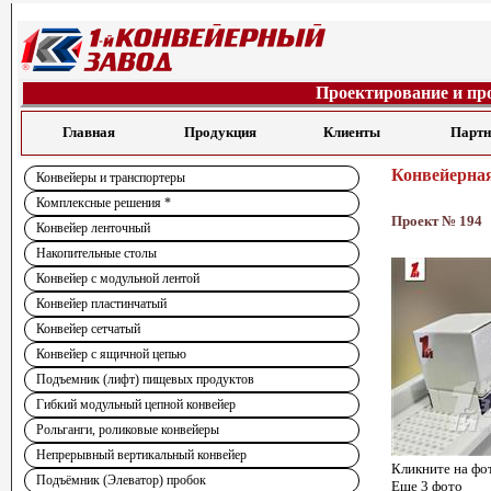
Проектирование и пр
Главная
Продукция
Клиенты
Парт
Конвейерная
Конвейеры и транспортеры
Комплексные решения *
Проект № 194
Конвейер ленточный
Накопительные столы
Конвейер с модульной лентой
Конвейер пластинчатый
Конвейер сетчатый
Конвейер с ящичной цепью
Подъемник (лифт) пищевых продуктов
Гибкий модульный цепной конвейер
Рольганги, роликовые конвейеры
Непрерывный вертикальный конвейер
Кликните на фо
Подъёмник (Элеватор) пробок
Еще 3 фото