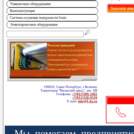
Упаковочное оборудование
Заказать ана
Комплектующие
Система осушения поверхности Sonic
Этикетировочное оборудование
Рольганг приводной
Рольганг состоит из группы роликов, оси
которых закреплены в неподвижной раме,
устанавливаемой на стойках.
Перемещаемый груз укладывается на
ролики и двигается по ним
196650, Санкт-Петербург, г.Колпино
Территория "Ижорский завод", лит. АВ
Телефоны:
+7(812)309-5402
+7(812)320-0310
E-mail:
info@1-kz.ru
Мы помогаем предприятия