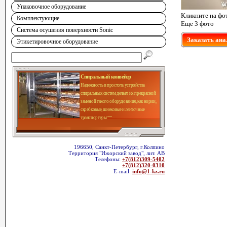
Упаковочное оборудование
Кликните на фо
Комплектующие
Еще 3 фото
Система осушения поверхности Sonic
Заказать ана
Этикетировочное оборудование
Спиральный конвейер
Надежность и простота устройства
спиральных систем делает их прекрасной
заменой такого оборудования, как нории,
скребковые, шнековые и ленточные
транспортеры
196650, Санкт-Петербург, г.Колпино
Территория "Ижорский завод", лит. АВ
Телефоны:
+7(812)309-5402
+7(812)320-0310
E-mail:
info@1-kz.ru