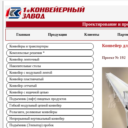
Проектирование и пр
Главная
Продукция
Клиенты
Парт
Конвейер дл
Конвейеры и транспортеры
Комплексные решения *
Проект № 192
Конвейер ленточный
Накопительные столы
Конвейер с модульной лентой
Конвейер пластинчатый
Конвейер сетчатый
Конвейер с ящичной цепью
Подъемник (лифт) пищевых продуктов
Гибкий модульный цепной конвейер
Рольганги, роликовые конвейеры
Непрерывный вертикальный конвейер
Подъёмник (Элеватор) пробок