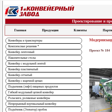
Проектирование и пр
Главная
Продукция
Клиенты
Парт
Модернизаци
Конвейеры и транспортеры
Комплексные решения *
Проект № 184
Конвейер ленточный
Накопительные столы
Конвейер с модульной лентой
Конвейер пластинчатый
Конвейер сетчатый
Конвейер с ящичной цепью
Подъемник (лифт) пищевых продуктов
Гибкий модульный цепной конвейер
Рольганги, роликовые конвейеры
Непрерывный вертикальный конвейер
Подъёмник (Элеватор) пробок