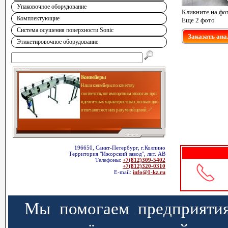
Упаковочное оборудование
Кликните на фо
Комплектующие
Еще 2 фото
Система осушения поверхности Sonic
Заказать ана
Этикетировочное оборудование
Конвейеры
Наши конвейеры по качеству
соответствуют импортным аналогам при
идентичных характеристиках, но выгодно
отличаются от них разумной ценой.
196650, Санкт-Петербург, г.Колпино
Территория "Ижорский завод", лит. АВ
Телефоны:
+7(812)309-5402
+7(812)320-0310
E-mail:
info@1-kz.ru
Мы помогаем предприятия