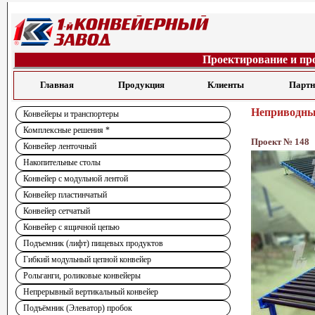
Проектирование и пр
Главная
Продукция
Клиенты
Парт
Неприводны
Конвейеры и транспортеры
Комплексные решения *
Проект № 148
Конвейер ленточный
Накопительные столы
Конвейер с модульной лентой
Конвейер пластинчатый
Конвейер сетчатый
Конвейер с ящичной цепью
Подъемник (лифт) пищевых продуктов
Гибкий модульный цепной конвейер
Рольганги, роликовые конвейеры
Непрерывный вертикальный конвейер
Подъёмник (Элеватор) пробок