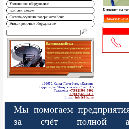
Упаковочное оборудование
Кликните на фо
Комплектующие
Система осушения поверхности Sonic
Заказать ана
Этикетировочное оборудование
Накопительный стол
Накопительные столы предназначены для
накопления необходимого запаса бутылок
(тары) перед упаковкой их в блоки
упаковочной линией. Накопительный стол
работает совместно с конвейером
196650, Санкт-Петербург, г.Колпино
Территория "Ижорский завод", лит. АВ
Телефоны:
+7(812)309-5402
+7(812)320-0310
E-mail:
info@1-kz.ru
Мы помогаем предприятия
за счёт полной авт