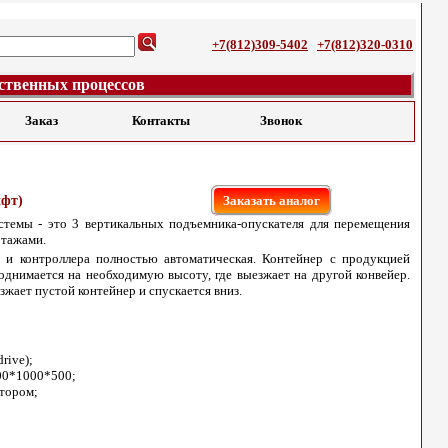
+7(812)309-5402
+7(812)320-0310
ственных процессов
Заказ
Контакты
Звонок
ифт)
Заказать аналог
стемы - это 3 вертикальных подъемника-опускателя для перемещения
этажами.
 и контроллера полностью автоматическая. Контейнер с продукцией
однимается на необходимую высоту, где выезжает на другой конвейер.
зжает пустой контейнер и спускается вниз.
rive);
00*1000*500;
ртором;