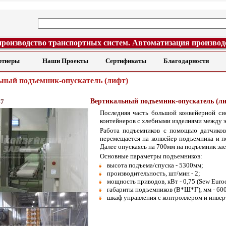
производство транспортных систем. Автоматизация производ
ртнеры
Наши Проекты
Сертификаты
Благодарности
ный подъемник-опускатель (лифт)
Вертикальный подъемник-опускатель (л
47
Последняя часть большой конвейерной си
контейнеров с хлебными изделиями между 
Работа подъемников с помощью датчиков
перемещается на конвейер подъемника и п
Далее опускаясь на 700мм на подъемник зае
Основные параметры подъемников:
высота подъема/спуска - 5300мм;
производительность, шт/мин - 2;
мощность приводов, кВт - 0,75 (Sew Eurod
габариты подъемников (В*Ш*Г), мм - 60
шкаф управления с контроллером и инве