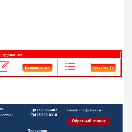
орудование?
Напишите нам
Создайте ТЗ
ии.
+7(812)309-5402
E-mail:
info@1-kz.ru
скорости
+7(812)320-0310
Продукция