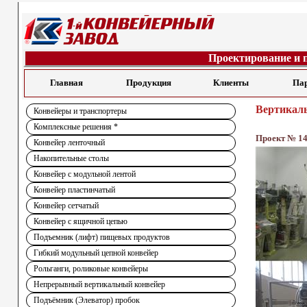
Проектирование и 
Главная
Продукция
Клиенты
Па
Вертикаль
Конвейеры и транспортеры
Комплексные решения *
Проект № 1
Конвейер ленточный
Накопительные столы
Конвейер с модульной лентой
Конвейер пластинчатый
Конвейер сетчатый
Конвейер с ящичной цепью
Подъемник (лифт) пищевых продуктов
Гибкий модульный цепной конвейер
Рольганги, роликовые конвейеры
Непрерывный вертикальный конвейер
Подъёмник (Элеватор) пробок