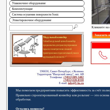
Упаковочное оборудование
Комплектующие
Система осушения поверхности Sonic
Этикетировочное оборудование
Кликните на 
Заказать 
Модульный конвейер
Гибкий модульный цепной конвейер
предназначен для транспортирования
тары по геометрически сложной
траектории как в горизонтальной, так и в
вертикальной плоскости
196650, Санкт-Петербург, г.Колпино
Территория "Ижорский завод", лит. АВ
Телефоны:
+7(812)309-5402
+7(812)320-0310
E-mail:
info@1-kz.ru
Мы помогаем предприятиям повысить эффективность за счёт полно
Правильно спроектированный конвейер или рольганг — это основа 
обработки.
Остались вопросы?