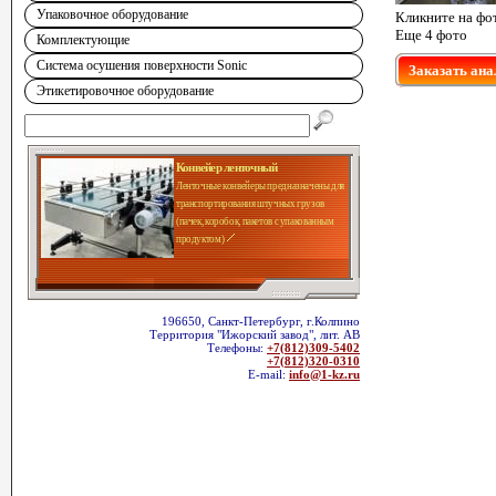
Упаковочное оборудование
Кликните на фо
Еще 4 фото
Комплектующие
Система осушения поверхности Sonic
Заказать ана
Этикетировочное оборудование
Конвейер ленточный
Ленточные конвейеры предназначены для
транспортирования штучных грузов
(пачек, коробок, пакетов с упакованным
продуктом)
196650, Санкт-Петербург, г.Колпино
Территория "Ижорский завод", лит. АВ
Телефоны:
+7(812)309-5402
+7(812)320-0310
E-mail:
info@1-kz.ru