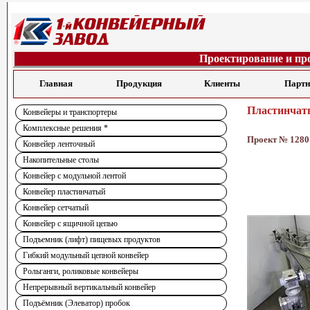
Проектирование и пр
Главная
Продукция
Клиенты
Парт
Пластинчат
Конвейеры и транспортеры
Комплексные решения *
Проект № 1280
Конвейер ленточный
Накопительные столы
Конвейер с модульной лентой
Конвейер пластинчатый
Конвейер сетчатый
Конвейер с ящичной цепью
Подъемник (лифт) пищевых продуктов
Гибкий модульный цепной конвейер
Рольганги, роликовые конвейеры
Непрерывный вертикальный конвейер
Подъёмник (Элеватор) пробок