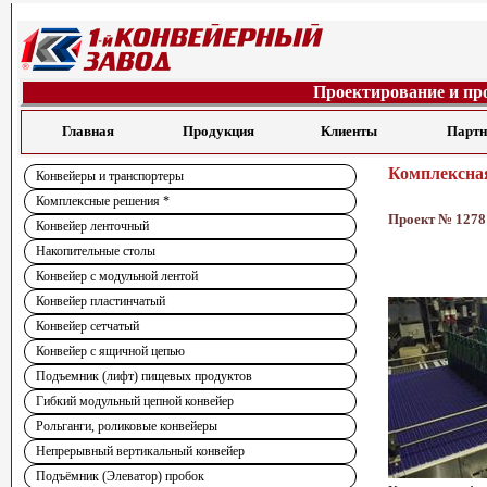
Проектирование и пр
Главная
Продукция
Клиенты
Парт
Комплексная
Конвейеры и транспортеры
Комплексные решения *
Проект № 1278
Конвейер ленточный
Накопительные столы
Конвейер с модульной лентой
Конвейер пластинчатый
Конвейер сетчатый
Конвейер с ящичной цепью
Подъемник (лифт) пищевых продуктов
Гибкий модульный цепной конвейер
Рольганги, роликовые конвейеры
Непрерывный вертикальный конвейер
Подъёмник (Элеватор) пробок