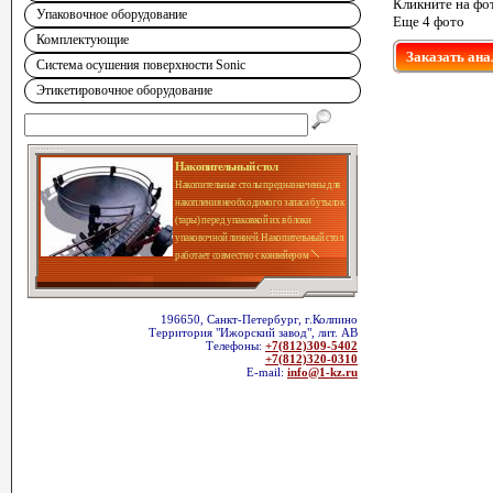
Кликните на фо
Упаковочное оборудование
Еще 4 фото
Комплектующие
Заказать ана
Система осушения поверхности Sonic
Этикетировочное оборудование
Накопительный стол
Накопительные столы предназначены для
накопления необходимого запаса бутылок
(тары) перед упаковкой их в блоки
упаковочной линией. Накопительный стол
работает совместно с конвейером
196650, Санкт-Петербург, г.Колпино
Территория "Ижорский завод", лит. АВ
Телефоны:
+7(812)309-5402
+7(812)320-0310
E-mail:
info@1-kz.ru