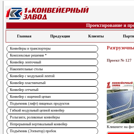
Проектирование и пр
Главная
Продукция
Клиенты
Парт
Разгрузочны
Конвейеры и транспортеры
Комплексные решения *
Проект № 127
Конвейер ленточный
Накопительные столы
Конвейер с модульной лентой
Конвейер пластинчатый
Конвейер сетчатый
Конвейер с ящичной цепью
Подъемник (лифт) пищевых продуктов
Гибкий модульный цепной конвейер
Рольганги, роликовые конвейеры
Непрерывный вертикальный конвейер
Кликните на фо
Подъёмник (Элеватор) пробок