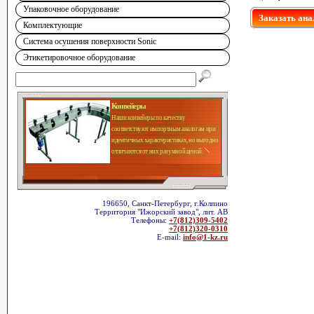
Упаковочное оборудование
Заказать ана
Комплектующие
Система осушения поверхности Sonic
Этикетировочное оборудование
Конвейеры
Наши конвейеры по качеству
соответствуют импортным аналогам при
идентичных характеристиках, но выгодно
отличаются от них разумной ценой.
196650, Санкт-Петербург, г.Колпино
Территория "Ижорский завод", лит. АВ
Телефоны:
+7(812)309-5402
+7(812)320-0310
E-mail:
info@1-kz.ru