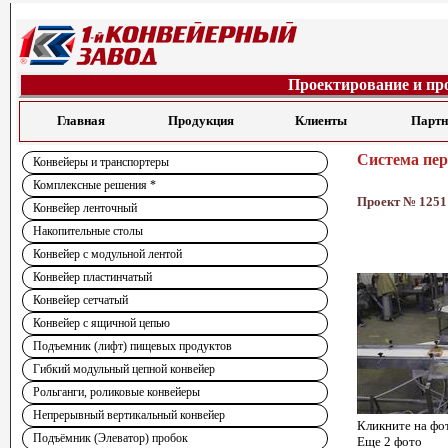
Проектирование и пр
Главная
Продукция
Клиенты
Парт
Система пер
Конвейеры и транспортеры
Комплексные решения *
Проект № 1251
Конвейер ленточный
Накопительные столы
Конвейер с модульной лентой
Конвейер пластинчатый
Конвейер сетчатый
Конвейер с ящичной цепью
Подъемник (лифт) пищевых продуктов
Гибкий модульный цепной конвейер
Рольганги, роликовые конвейеры
Непрерывный вертикальный конвейер
Кликните на фо
Подъёмник (Элеватор) пробок
Еще 2 фото