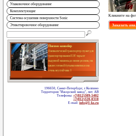
Упаковочное оборудование
Комплектующие
Кликните на фо
Система осушения поверхности Sonic
Этикетировочное оборудование
Заказать ана
Пневмо конвейер
Пневматический транспортер служит для
транспортирования ПЭТ-тары от
выдувной машины до линии розлива, так
как вес готовой бутылки невелик и она
очень неустойчива
196650, Санкт-Петербург, г.Колпино
Территория "Ижорский завод", лит. АВ
Телефоны:
+7(812)309-5402
+7(812)320-0310
E-mail:
info@1-kz.ru