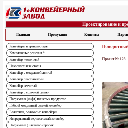
Проектирование и пр
Главная
Продукция
Клиенты
Парт
Поворотный 
Конвейеры и транспортеры
Комплексные решения *
Проект № 123
Конвейер ленточный
Накопительные столы
Конвейер с модульной лентой
Конвейер пластинчатый
Конвейер сетчатый
Конвейер с ящичной цепью
Подъемник (лифт) пищевых продуктов
Гибкий модульный цепной конвейер
Рольганги, роликовые конвейеры
Непрерывный вертикальный конвейер
Подъёмник (Элеватор) пробок