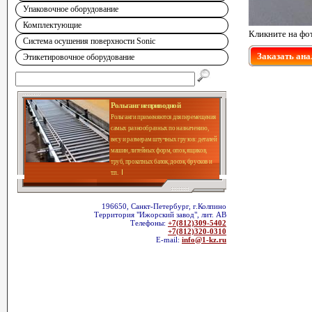
Упаковочное оборудование
Комплектующие
Кликните на фо
Система осушения поверхности Sonic
Заказать ана
Этикетировочное оборудование
Рольганг неприводной
Рольганги применяются для перемещения
самых разнообразных по назначению,
весу и размерам штучных грузов: деталей
машин, литейных форм, опок, ящиков,
труб, прокатных балок, досок, брусков и
т.п.
196650, Санкт-Петербург, г.Колпино
Территория "Ижорский завод", лит. АВ
Телефоны:
+7(812)309-5402
+7(812)320-0310
E-mail:
info@1-kz.ru