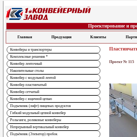
Проектирование и пр
Главная
Продукция
Клиенты
Парт
Пластинчаты
Конвейеры и транспортеры
Комплексные решения *
Проект № 115
Конвейер ленточный
Накопительные столы
Конвейер с модульной лентой
Конвейер пластинчатый
Конвейер сетчатый
Конвейер с ящичной цепью
Подъемник (лифт) пищевых продуктов
Гибкий модульный цепной конвейер
Рольганги, роликовые конвейеры
Непрерывный вертикальный конвейер
Подъёмник (Элеватор) пробок