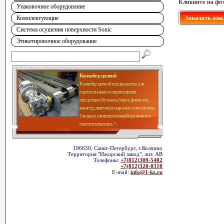
Кликните на фо
Упаковочное оборудование
Заказать ана
Комплектующие
Система осушения поверхности Sonic
Этикетировочное оборудование
Конвейер цепной
Конвейер цепной предназначен для
горизонтального перемещения
продукции (бутылок, банок, флаконов,
канистр, пакетов) в закрытых помещениях.
Тяговым элементом конвейера является
пластинчатая цепь
196650, Санкт-Петербург, г.Колпино
Территория "Ижорский завод", лит. АВ
Телефоны:
+7(812)309-5402
+7(812)320-0310
E-mail:
info@1-kz.ru