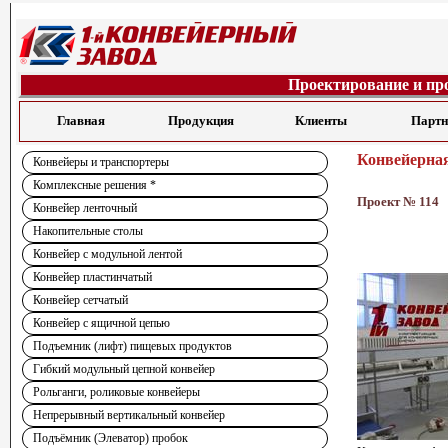
Проектирование и пр
Главная
Продукция
Клиенты
Парт
Конвейерная
Конвейеры и транспортеры
Комплексные решения *
Проект № 114
Конвейер ленточный
Накопительные столы
Конвейер с модульной лентой
Конвейер пластинчатый
Конвейер сетчатый
Конвейер с ящичной цепью
Подъемник (лифт) пищевых продуктов
Гибкий модульный цепной конвейер
Рольганги, роликовые конвейеры
Непрерывный вертикальный конвейер
Подъёмник (Элеватор) пробок