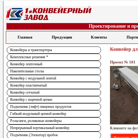
Проектирование и пр
Главная
Продукция
Клиенты
Парт
Конвейер д
Конвейеры и транспортеры
Комплексные решения *
Проект № 101
Конвейер ленточный
Накопительные столы
Конвейер с модульной лентой
Конвейер пластинчатый
Конвейер сетчатый
Конвейер с ящичной цепью
Подъемник (лифт) пищевых продуктов
Гибкий модульный цепной конвейер
Рольганги, роликовые конвейеры
Непрерывный вертикальный конвейер
Кликните на фо
Подъёмник (Элеватор) пробок
Заказать ана