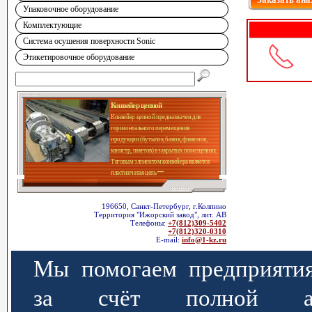
Упаковочное оборудование
Комплектующие
Система осушения поверхности Sonic
Этикетировочное оборудование
Конвейер цепной
Конвейер цепной предназначен для
горизонтального перемещения
продукции (бутылок, банок, флаконов,
канистр, пакетов) в закрытых помещениях.
Тяговым элементом конвейера является
пластинчатая цепь
196650, Санкт-Петербург, г.Колпино
Территория "Ижорский завод", лит. АВ
Телефоны:
+7(812)309-5402
+7(812)320-0310
E-mail:
info@1-kz.ru
Мы помогаем предприятия
за счёт полной авт