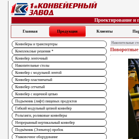
Проектирование и 
Главная
Продукция
Клиенты
Па
Накопительные ст
Конвейеры и транспортеры
Поворотные 
Комплексные решения *
Конвейер ленточный
Накопительные столы
Конвейер с модульной лентой
Конвейер пластинчатый
Конвейер сетчатый
Конвейер с ящичной цепью
Подъемник (лифт) пищевых продуктов
Гибкий модульный цепной конвейер
Рольганги, роликовые конвейеры
Непрерывный вертикальный конвейер
Подъёмник (Элеватор) пробок
Упаковочное оборудование