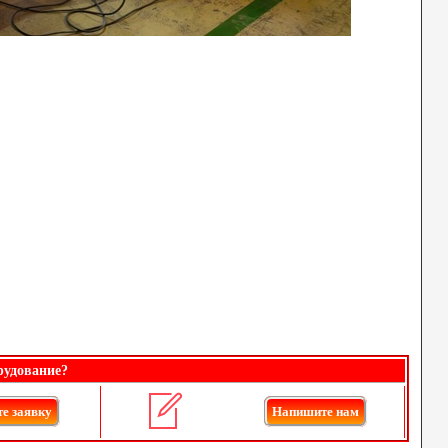
рудование?
е заявку
Напишите нам