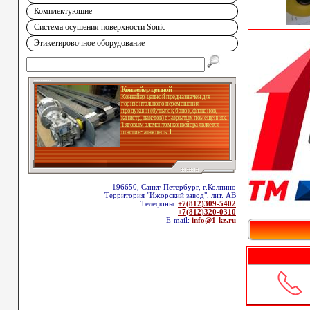
Комплектующие
Система осушения поверхности Sonic
Этикетировочное оборудование
Конвейер цепной
Конвейер цепной предназначен для
горизонтального перемещения
продукции (бутылок, банок, флаконов,
канистр, пакетов) в закрытых помещениях.
Тяговым элементом конвейера является
пластинчатая цепь
196650, Санкт-Петербург, г.Колпино
Территория "Ижорский завод", лит. АВ
Телефоны:
+7(812)309-5402
+7(812)320-0310
E-mail:
info@1-kz.ru