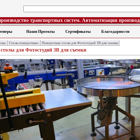
производство транспортных систем. Автоматизация производ
ртнеры
Наши Проекты
Сертификаты
Благодарности
олы»
Столы поворотные»
Поворотные столы для Фотостудий 3В для съемки
столы для Фотостудий 3В для съемки