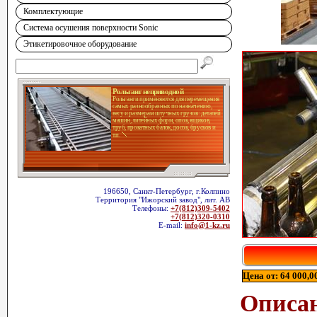
Комплектующие
Система осушения поверхности Sonic
Этикетировочное оборудование
Рольганг неприводной
Рольганги применяются для перемещения
самых разнообразных по назначению,
весу и размерам штучных грузов: деталей
машин, литейных форм, опок, ящиков,
труб, прокатных балок, досок, брусков и
т.п.
196650, Санкт-Петербург, г.Колпино
Территория "Ижорский завод", лит. АВ
Телефоны:
+7(812)309-5402
+7(812)320-0310
E-mail:
info@1-kz.ru
Цена от: 64 000,00
Описа