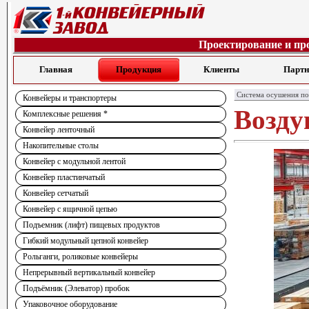
Проектирование и пр
Главная
Продукция
Клиенты
Парт
Система осушения по
Конвейеры и транспортеры
Возду
Комплексные решения *
Конвейер ленточный
Накопительные столы
Конвейер с модульной лентой
Конвейер пластинчатый
Конвейер сетчатый
Конвейер с ящичной цепью
Подъемник (лифт) пищевых продуктов
Гибкий модульный цепной конвейер
Рольганги, роликовые конвейеры
Непрерывный вертикальный конвейер
Подъёмник (Элеватор) пробок
Упаковочное оборудование