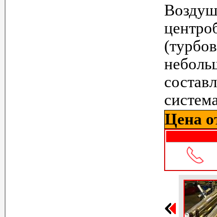
Возду
цент
(турбо
неболь
состав
систем
Цена от