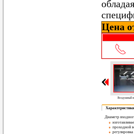
облада
специф
Цена от
Воздушный нож 150 мм
Характеристик
Диаметр входного
изготавлива
проходной в
регулировка 