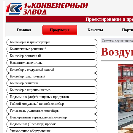
Проектирование и пр
Главная
Продукция
Клиенты
Парт
Система осушения по
Конвейеры и транспортеры
Возду
Комплексные решения *
Конвейер ленточный
Накопительные столы
Конвейер с модульной лентой
Конвейер пластинчатый
Конвейер сетчатый
Конвейер с ящичной цепью
Подъемник (лифт) пищевых продуктов
Гибкий модульный цепной конвейер
Рольганги, роликовые конвейеры
Непрерывный вертикальный конвейер
Подъёмник (Элеватор) пробок
Упаковочное оборудование