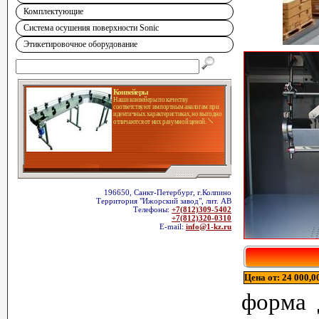
Комплектующие
Система осушения поверхности Sonic
Этикетировочное оборудование
Конвейеры
Наши конвейеры по качеству
соответствуют импортным аналогам при
идентичных характеристиках, но выгодно
отличаются от них разумной ценой.
196650, Санкт-Петербург, г.Колпино
Территория "Ижорский завод", лит. АВ
Телефоны:
+7(812)309-5402
+7(812)320-0310
E-mail:
info@1-kz.ru
Цена от: 24 000,00
форма 