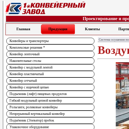
Проектирование и пр
Главная
Продукция
Клиенты
Парт
Система осушения по
Конвейеры и транспортеры
Возду
Комплексные решения *
Конвейер ленточный
Накопительные столы
Конвейер с модульной лентой
Конвейер пластинчатый
Конвейер сетчатый
Конвейер с ящичной цепью
Подъемник (лифт) пищевых продуктов
Гибкий модульный цепной конвейер
Рольганги, роликовые конвейеры
Непрерывный вертикальный конвейер
Подъёмник (Элеватор) пробок
Упаковочное оборудование