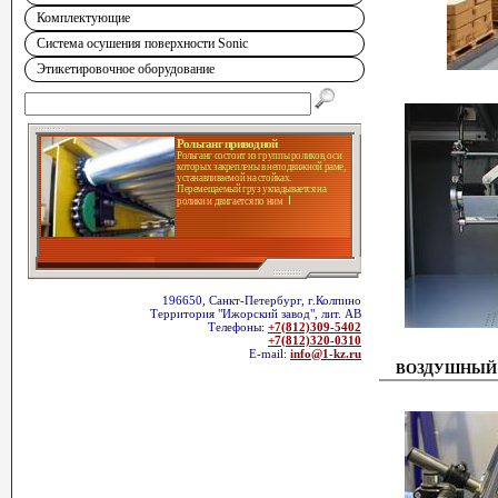
Комплектующие
Система осушения поверхности Sonic
Этикетировочное оборудование
Рольганг приводной
Рольганг состоит из группы роликов, оси
которых закреплены в неподвижной раме,
устанавливаемой на стойках.
Перемещаемый груз укладывается на
ролики и двигается по ним
196650, Санкт-Петербург, г.Колпино
Территория "Ижорский завод", лит. АВ
Телефоны:
+7(812)309-5402
+7(812)320-0310
E-mail:
info@1-kz.ru
ВОЗДУШНЫЙ 