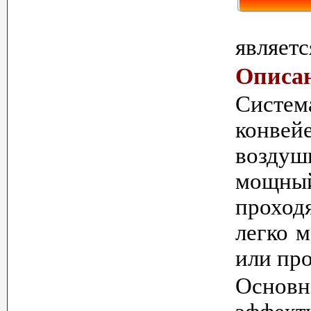
являет
Описа
Систем
конвей
воздуш
мощный
проход
легко 
или про
Основн