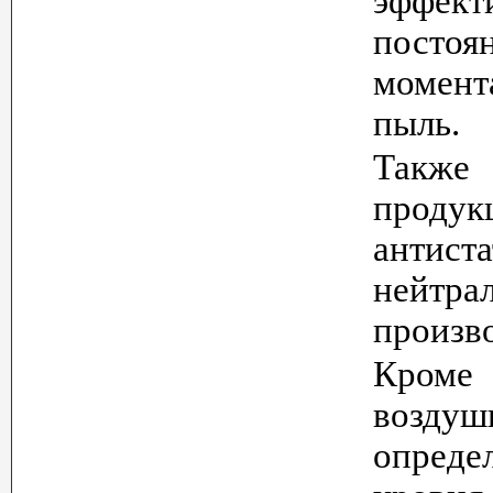
эффект
посто
момент
пыль.
Также 
проду
антис
нейтр
произв
Кроме 
воздуш
опреде