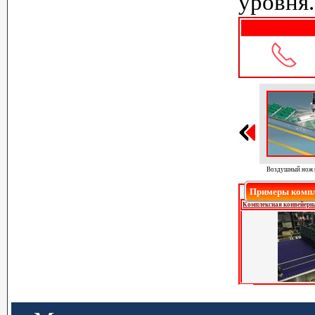
уровня.
Воздушный нож вращающийся
Воздушный но
Примеры компл
Комплексная конвейерна