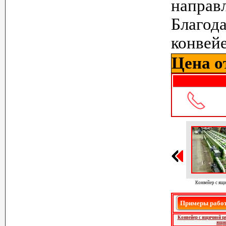
направ
Благо
конвейе
Цена от
Конвейер с ящ
Примеры работ
Конвейер с ящичной ц
ящи