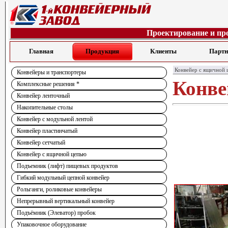
Проектирование и пр
Главная
Продукция
Клиенты
Парт
Конвейер с ящичной 
Конвейеры и транспортеры
Конве
Комплексные решения *
Конвейер ленточный
Накопительные столы
Конвейер с модульной лентой
Конвейер пластинчатый
Конвейер сетчатый
Конвейер с ящичной цепью
Подъемник (лифт) пищевых продуктов
Гибкий модульный цепной конвейер
Рольганги, роликовые конвейеры
Непрерывный вертикальный конвейер
Подъёмник (Элеватор) пробок
Упаковочное оборудование