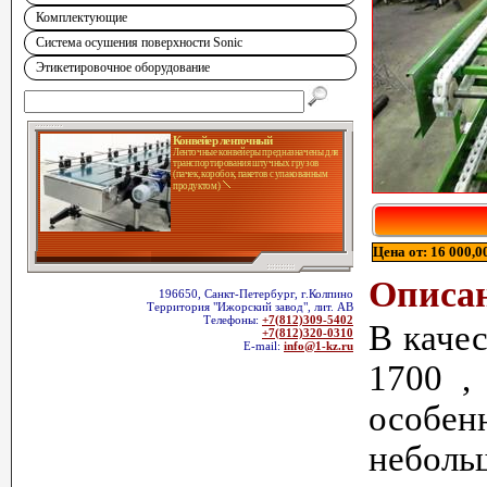
Комплектующие
Система осушения поверхности Sonic
Этикетировочное оборудование
Конвейер ленточный
Ленточные конвейеры предназначены для
транспортирования штучных грузов
(пачек, коробок, пакетов с упакованным
продуктом)
Цена от: 16 000,0
Описа
196650, Санкт-Петербург, г.Колпино
Территория "Ижорский завод", лит. АВ
Телефоны:
+7(812)309-5402
В каче
+7(812)320-0310
E-mail:
info@1-kz.ru
1700 ,
особен
неболь