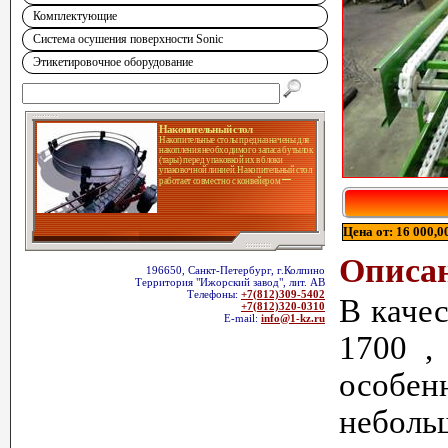
Комплектующие
Система осушения поверхности Sonic
Этикетировочное оборудование
Накопительный стол
Накопительные столы предназначены для
накопления необходимого запаса бутылок
(тары) перед упаковкой их в блоки
упаковочной линией. Накопительный стол
работает совместно с конвейером
Цена от: 16 000,0
Описа
196650, Санкт-Петербург, г.Колпино
Территория "Ижорский завод", лит. АВ
Телефоны:
+7(812)309-5402
В каче
+7(812)320-0310
E-mail:
info@1-kz.ru
1700 ,
особен
неболь