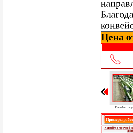
направ
Благо
конвейе
Цена от
Конвейер с ящ
Примеры работ
Конвейер с ящичной ц
ящи