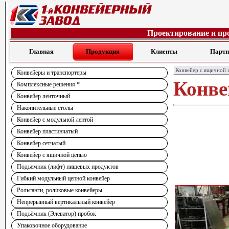
Проектирование и пр
Главная
Продукция
Клиенты
Парт
Конвейер с ящичной 
Конвейеры и транспортеры
Конве
Комплексные решения *
Конвейер ленточный
Накопительные столы
Конвейер с модульной лентой
Конвейер пластинчатый
Конвейер сетчатый
Конвейер с ящичной цепью
Подъемник (лифт) пищевых продуктов
Гибкий модульный цепной конвейер
Рольганги, роликовые конвейеры
Непрерывный вертикальный конвейер
Подъёмник (Элеватор) пробок
Упаковочное оборудование