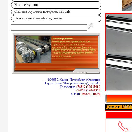
Комплектующие
Система осушения поверхности Sonic
Этикетировочное оборудование
Конвейер цепной
Конвейер цепной предназначен для
горизонтального перемещения
продукции (бутылок, банок, флаконов,
канистр, пакетов) в закрытых помещениях.
Тяговым элементом конвейера является
пластинчатая цепь
196650, Санкт-Петербург, г.Колпино
Территория "Ижорский завод", лит. АВ
Телефоны:
+7(812)309-5402
+7(812)320-0310
E-mail:
info@1-kz.ru
Цена от: 180 00