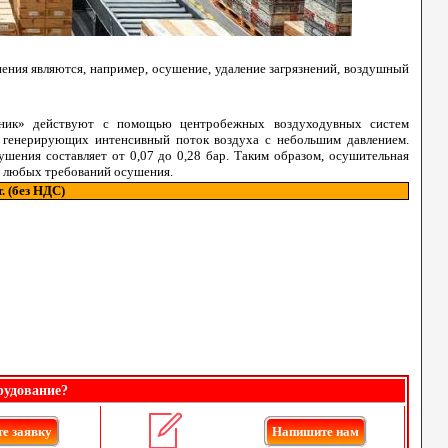
ния являются, например, осушение, удаление загрязнений, воздушный
ик» действуют с помощью центробежных воздуходувных систем
, генерирующих интенсивный поток воздуха с небольшим давлением.
ушения составляет от 0,07 до 0,28 бар. Таким образом, осушительная
я любых требований осушения.
т. (без НДС)
рудование?
е заявку
Напишите нам