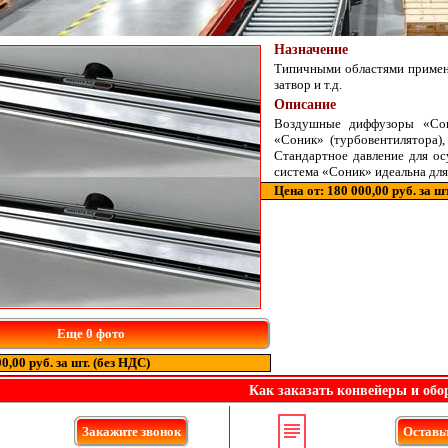
Назначение
Типичными областями примене
затвор и т.д.
Описание
Воздушные диффузоры «Сон
«Соник» (турбовентилятора)
Стандартное давление для ос
система «Соник» идеальна дл
Цена от: 180 000,00 руб. за ш
Еще 0 фото
0,00 руб. за шт. (без НДС)
Как заказать конвейеры и обо
Закажите звонок
Оставьт