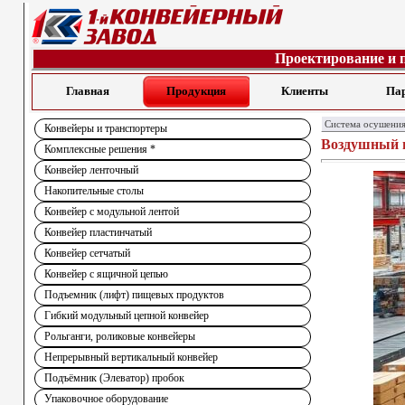
Проектирование и 
Главная
Продукция
Клиенты
Па
Система осушения
Конвейеры и транспортеры
Воздушный н
Комплексные решения *
Конвейер ленточный
Накопительные столы
Конвейер с модульной лентой
Конвейер пластинчатый
Конвейер сетчатый
Конвейер с ящичной цепью
Подъемник (лифт) пищевых продуктов
Гибкий модульный цепной конвейер
Рольганги, роликовые конвейеры
Непрерывный вертикальный конвейер
Подъёмник (Элеватор) пробок
Упаковочное оборудование