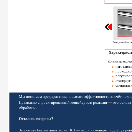
Воздушный нож 
Характерист
Диаметр входн
изготавли
проходно
регулиров
стандартн
специаль
Мы помогаем предприятиям повысить эффективность за счёт полно
Правильно спроектированный конвейер или рольганг — это основа 
обработки.
Остались вопросы?
Запросите бесплатный расчет КП — наши инженеры подберут реше