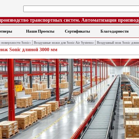
производство транспортных систем. Автоматизация производ
ртнеры
Наши Проекты
Сертификаты
Благодарности
 поверхности Sonic»
Воздушные ножи для Sonic Air Systems»
Воздушный нож Sonic длин
ож Sonic длиной 3000 мм