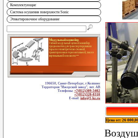
Комплектующие
Система осушения поверхности Sonic
Этикетировочное оборудование
Модульный конвейер
Гибкий модульный цепной конвейер
предназначен для транспортирования
тары по геометрически сложной
траектории как в горизонтальной, так и в
вертикальной плоскости
196650, Санкт-Петербург, г.Колпино
Территория "Ижорский завод", лит. АВ
Телефоны:
+7(812)309-5402
+7(812)320-0310
E-mail:
info@1-kz.ru
Цена от: 26 000,00
Возду