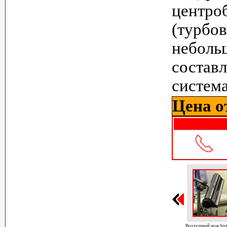
цент
(турбо
неболь
состав
систем
Цена от
Воздушный нож Son