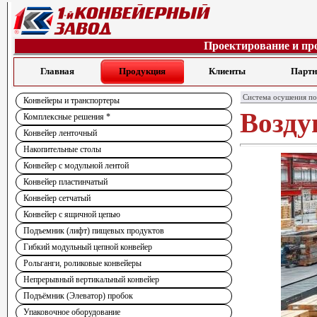
Проектирование и пр
Главная
Продукция
Клиенты
Парт
Система осушения по
Конвейеры и транспортеры
Возду
Комплексные решения *
Конвейер ленточный
Накопительные столы
Конвейер с модульной лентой
Конвейер пластинчатый
Конвейер сетчатый
Конвейер с ящичной цепью
Подъемник (лифт) пищевых продуктов
Гибкий модульный цепной конвейер
Рольганги, роликовые конвейеры
Непрерывный вертикальный конвейер
Подъёмник (Элеватор) пробок
Упаковочное оборудование