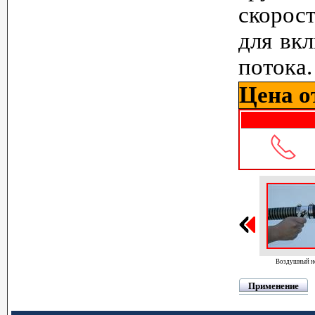
скорост
для вк
потока.
Цена от
Воздушный н
Применение