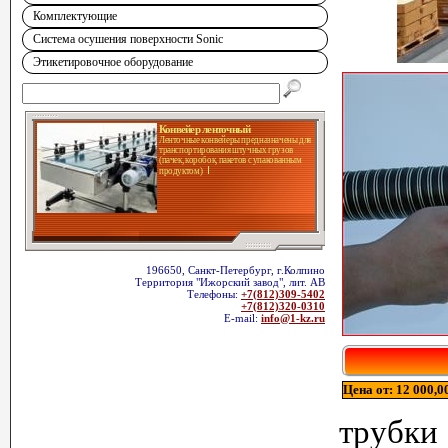
Комплектующие
Система осушения поверхности Sonic
Этикетировочное оборудование
Конвейер ленточный
Ленточные конвейеры предназначены для
транспортирования штучных грузов
(пачек, коробок, пакетов с упакованным
продуктом)
196650, Санкт-Петербург, г.Колпино
Территория "Ижорский завод", лит. АВ
Телефоны:
+7(812)309-5402
+7(812)320-0310
E-mail:
info@1-kz.ru
Цена от: 12 000,00
трубки