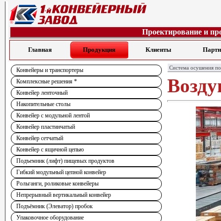
Проектирование и пр
Главная
Продукция
Клиенты
Парт
Система осушения по
Конвейеры и транспортеры
Возду
Комплексные решения *
Конвейер ленточный
Накопительные столы
Конвейер с модульной лентой
Конвейер пластинчатый
Конвейер сетчатый
Конвейер с ящичной цепью
Подъемник (лифт) пищевых продуктов
Гибкий модульный цепной конвейер
Рольганги, роликовые конвейеры
Непрерывный вертикальный конвейер
Подъёмник (Элеватор) пробок
Упаковочное оборудование