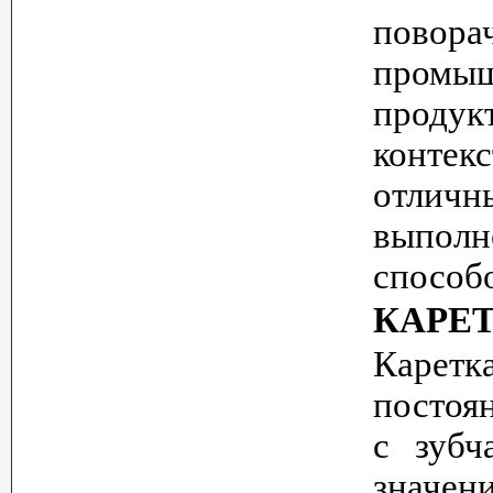
повора
промыш
проду
контек
отличн
выпол
способ
КАРЕТ
Карет
постоя
с зубч
значен