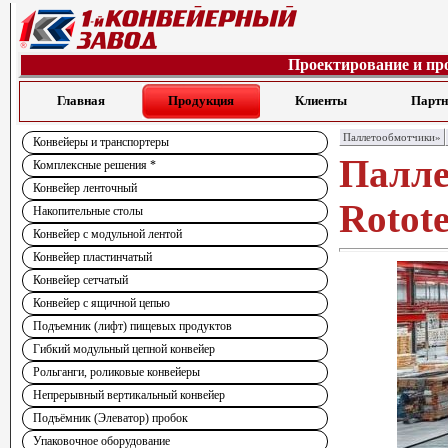
Проектирование и пр
Главная
Продукция
Клиенты
Парт
Паллетообмотчики»
Конвейеры и транспортеры
Палле
Комплексные решения *
Конвейер ленточный
Rotot
Накопительные столы
Конвейер с модульной лентой
Конвейер пластинчатый
Конвейер сетчатый
Конвейер с ящичной цепью
Подъемник (лифт) пищевых продуктов
Гибкий модульный цепной конвейер
Рольганги, роликовые конвейеры
Непрерывный вертикальный конвейер
Подъёмник (Элеватор) пробок
Упаковочное оборудование