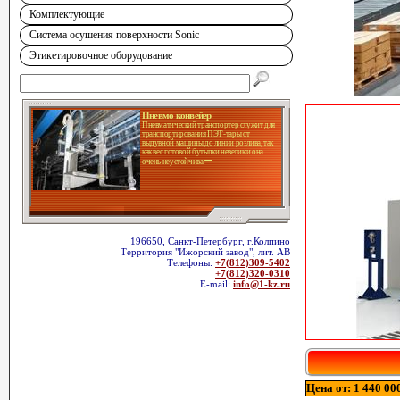
Комплектующие
Система осушения поверхности Sonic
Этикетировочное оборудование
Пневмо конвейер
Пневматический транспортер служит для
транспортирования ПЭТ-тары от
выдувной машины до линии розлива, так
как вес готовой бутылки невелик и она
очень неустойчива
196650, Санкт-Петербург, г.Колпино
Территория "Ижорский завод", лит. АВ
Телефоны:
+7(812)309-5402
+7(812)320-0310
E-mail:
info@1-kz.ru
Цена от: 1 440 000