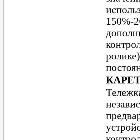
испо
150%-
дополн
контро
ролике
постоя
КАРЕТ
Тележк
незави
предв
устро
контро