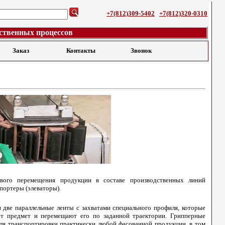
+7(812)309-5402
+7(812)320-0310
ственных процессов
Заказ
Контакты
Звонок
вого перемещения продукции в составе производственных линий
портеры (элеваторы).
 две параллельные ленты с захватами специального профиля, которые
ют предмет и перемещают его по заданной траектории. Грипперные
ля транспортировки практически любой фасованной продукции, в том