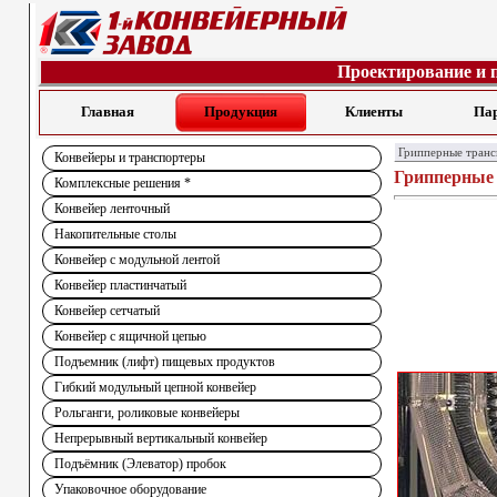
Проектирование и 
Главная
Продукция
Клиенты
Па
Грипперные тран
Конвейеры и транспортеры
Грипперные
Комплексные решения *
Конвейер ленточный
Накопительные столы
Конвейер с модульной лентой
Конвейер пластинчатый
Конвейер сетчатый
Конвейер с ящичной цепью
Подъемник (лифт) пищевых продуктов
Гибкий модульный цепной конвейер
Рольганги, роликовые конвейеры
Непрерывный вертикальный конвейер
Подъёмник (Элеватор) пробок
Упаковочное оборудование