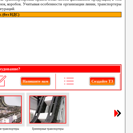
нок, коробок. Учитывая особенности организации линии, транспортеры
гураций.
т. (без НДС)
рудование?
Напишите нам
Создайте ТЗ
е транспортеры
Грипперные транспортеры