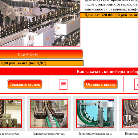
числе стеклянных бутылок, ба
выпускаются различных конфи
Цена от: 320 000,00 руб. за ш
Еще 4 фото
0,00 руб. за шт. (без НДС)
Как заказать конвейеры и обо
Закажите звонок
Оставьте заявку
е транспортеры
Грипперные транспортеры
Грипперные транспортеры
Грипперны