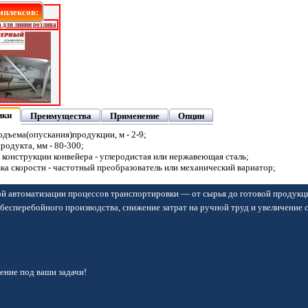
плексов:
 для линии розлива
ики
Преимущества
Применение
Опции
дъема(опускания)продукции, м - 2-9;
одукта, мм - 80-300;
конструкции конвейера - углеродистая или нержавеющая сталь;
ка скорости - частотный преобразователь или механический вариатор;
й автоматизации процессов транспортировки — от сырья до готовой продукц
бесперебойного производства, снижение затрат на ручной труд и увеличение 
ние под ваши задачи!