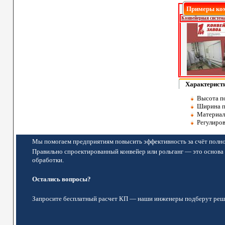
Примеры ком
Конвейерная система
Характерист
Высота по
Ширина пр
Материал 
Регулиров
Мы помогаем предприятиям повысить эффективность за счёт полно
Правильно спроектированный конвейер или рольганг — это основа 
обработки.
Остались вопросы?
Запросите бесплатный расчет КП — наши инженеры подберут реше