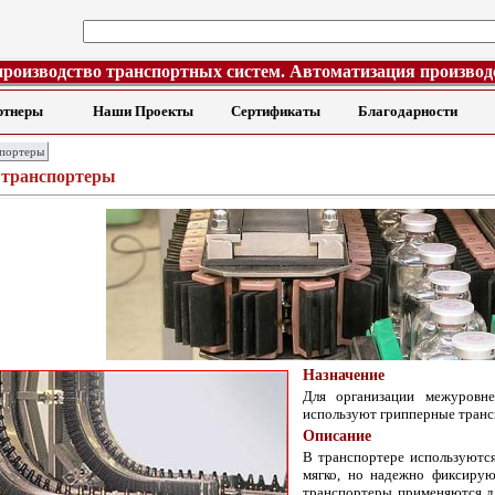
производство транспортных систем. Автоматизация производ
ртнеры
Наши Проекты
Сертификаты
Благодарности
спортеры
 транспортеры
Назначение
Для организации межуровне
используют грипперные транс
Описание
В транспортере используются
мягко, но надежно фиксиру
транспортеры применяются д