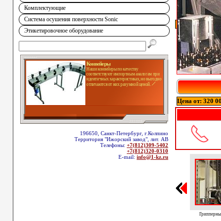
Комплектующие
Система осушения поверхности Sonic
Этикетировочное оборудование
Конвейеры
Наши конвейеры по качеству
соответствуют импортным аналогам при
идентичных характеристиках, но выгодно
отличаются от них разумной ценой.
Цена от: 320 00
196650, Санкт-Петербург, г.Колпино
Территория "Ижорский завод", лит. АВ
Телефоны:
+7(812)309-5402
+7(812)320-0310
E-mail:
info@1-kz.ru
Грипперны